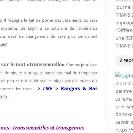
journali
TRANSI
0, il "désigne le fait de porter des vêtements du sexe
impropr
istence, de façon à se satisfaire de l'expérience
"Différ
sans désir de changement de sexe plus permanent
une RE
ale".
TRANSI
À PRO
 sur le mot «transsexuelle»
Comme je suis un
nt de vie, et tout ça, je passe pas mal de temps sur
 un peu ce qui se dit sur les blogs sur des sujets qui
Journal
> LIRE
>
Rangers & Bas
ncerne les trans...
peintre 
XXL
")
to fema
précisé
de sexe
savoir p
ous :
transsexuel/les
et
transgenres
https:/