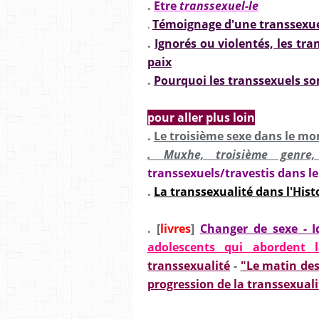
.
Etre
transsexuel-le
Témoignage d'une transsexuel
.
.
Ignorés ou violentés, les tra
paix
.
Pourquoi les transsexuels son
pour aller plus loin
.
Le troisième sexe dans le m
. Muxhe, troisième genre, r
transsexuels/travestis dans 
.
La transsexualité dans l'Hist
. [
livres
]
Changer de sexe - I
adolescents qui abordent l
transsexualité
-
"Le matin des
progression de la transsexual