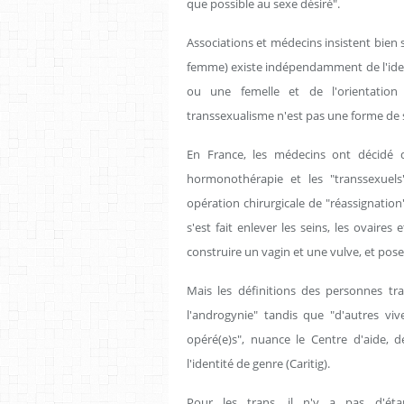
que possible au sexe désiré".
Associations et médecins insistent bien 
femme) existe indépendamment de l'iden
ou une femelle et de l'orientation 
transsexualisme n'est pas une forme de s
En France, les médecins ont décidé d
hormonothérapie et les "transsexuel
opération chirurgicale de "réassignatio
s'est fait enlever les seins, les ovaires
construire un vagin et une vulve, et po
Mais les définitions des personnes tra
l'androgynie" tandis que "d'autres 
opéré(e)s", nuance le Centre d'aide, d
l'identité de genre (Caritig).
Pour les trans, il n'y a pas d'étap