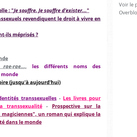
Voir le 
le : "
Je souffre. Je souffre d’exister...
"
Overbl
nssexuels revendiquent le droit à vivre en
t-ils méprisés ?
onde
ae-rae...,
les différents noms des
le monde
oire (jusqu'à aujourd'hui)
dentités transsexuelles
-
Les livres pour
a transsexualité
-
Prospective sur la
 magiciennes", un roman qui explique la
ité dans le monde