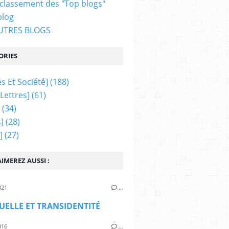
 classement des "Top blogs"
blog
AUTRES BLOGS
ORIES
s Et Société]
(188)
 Lettres]
(61)
(34)
]
(28)
]
(27)
IMEREZ AUSSI :
021
…
XUELLE ET TRANSIDENTITÉ
016
…