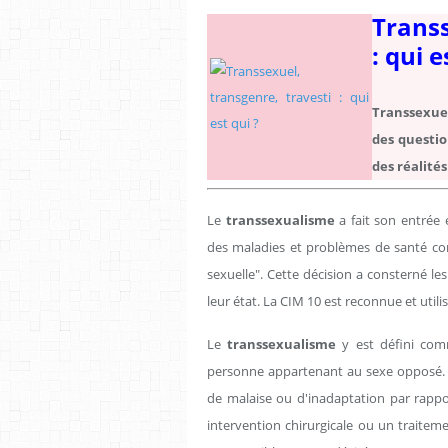
Transs
: qui e
Transsexuel
des questio
des réalités
Le
transsexualisme
a fait son entrée e
des maladies et problèmes de santé con
sexuelle". Cette décision a consterné l
leur état. La CIM 10 est reconnue et util
Le
transsexualisme
y est défini com
personne appartenant au sexe opposé. 
de malaise ou d'inadaptation par rapp
intervention chirurgicale ou un traite