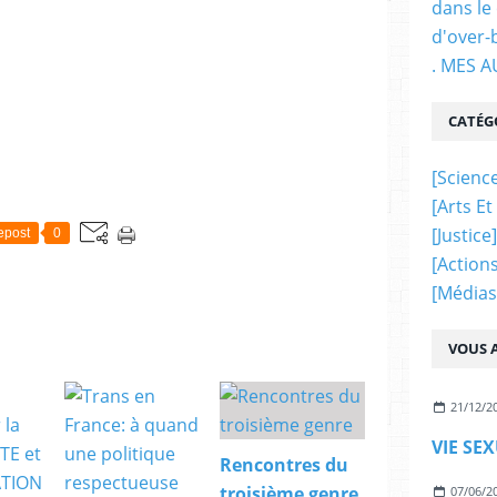
dans le
d'over-
. MES 
CATÉG
[science
[arts Et
[justice]
epost
0
[actions
[médias
VOUS A
21/12/2
VIE SE
Rencontres du
troisième genre
07/06/2