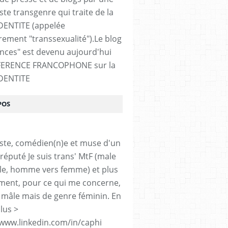
ste transgenre qui traite de la
DENTITE (appelée
ement "transsexualité").Le blog
ences" est devenu aujourd'hui
FERENCE FRANCOPHONE sur la
DENTITE
POS
iste, comédien(n)e et muse d'un
réputé Je suis trans' MtF (male
le, homme vers femme) et plus
ment, pour ce qui me concerne,
 mâle mais de genre féminin. En
lus >
/www.linkedin.com/in/caphi