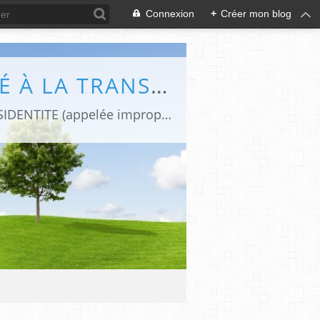
Connexion
+
Créer mon blog
DIFFÉRENCES (LE BLOG DE CAPHI CONSACRÉ À LA TRANSIDENTITE ET L'INTERSEXUATION)
Revues de presse et de blogs par une journaliste transgenre qui traite de la TRANSIDENTITE (appelée improprement "transsexualité").Le blog "Différences" est devenu aujourd'hui une REFERENCE FRANCOPHONE sur la TRANSIDENTITE