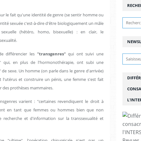
RECHE
sur le fait qu'une identité de genre (se sentir homme ou
tité sexuée c'est-à-dire d'être biologiquement un mâle
sexuelle (hétéro, homo, bisexuelle) : en clair, le
exualité.
NEWSL
e différencier les
"transgenres"
qui ont suivi une
s" qui, en plus de l'hormonothérapie, ont subi une
n" de sexe. Un homme (on parle dans le genre d'arrivée)
DIFFÉR
 et l'utérus et construire un pénis, une femme s'est fait
ser des prothèses mammaires.
CONSA
L'INT
nsgenres varient : "certaines revendiquent le droit à
vivent en tant que femmes ou hommes bien que non
e recherche et d'information sur la transsexualité et
Revues 
e "ultime", l'opération chirurgicale n'est pas un