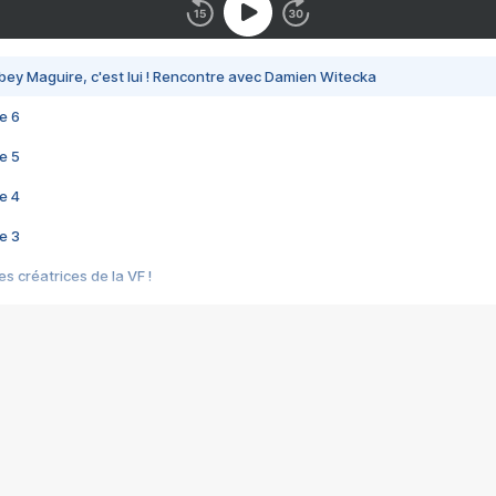
bey Maguire, c'est lui ! Rencontre avec Damien Witecka
e 6
e 5
e 4
e 3
s créatrices de la VF !
e 2
e 1
e Mektoub My Love arrive enfin ! Rencontre avec Shaïn Boumedine et Sal
i : après Toni en famille
elle réalise le bouleversant Dites lui que je l'aime