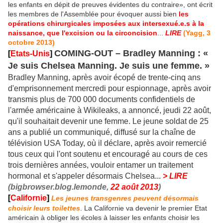
les enfants en dépit de preuves évidentes du contraire», ont écrit
les membres de l'Assemblée pour évoquer aussi bien
les
opérations chirurgicales imposées aux intersexué.e.s à la
naissance, que l'excision ou la circoncision
...
LIRE
(Yagg, 3
octobre 2013)
COMING-OUT – Bradley Manning : «
[
Etats-Unis
]
Je suis Chelsea Manning. Je suis une femme. »
Bradley Manning, après avoir écopé de trente-cinq ans
d'emprisonnement mercredi pour espionnage, après avoir
transmis plus de 700 000 documents confidentiels de
l'armée américaine à Wikileaks, a annoncé, jeudi 22 août,
qu'il souhaitait devenir une femme. Le jeune soldat de 25
ans a publié un communiqué, diffusé sur la chaîne de
télévision USA Today, où il déclare, après avoir remercié
tous ceux qui l'ont soutenu et encouragé au cours de ces
trois dernières années, vouloir entamer un traitement
hormonal et s'appeler désormais Chelsea...
> LIRE
(bigbrowser.blog.lemonde,
22 août 2013
)
[
Californie
]
Les jeunes transgenres peuvent désormais
choisir leurs toilettes
. La Californie va devenir le premier Etat
américain à obliger les écoles à laisser les enfants choisir les