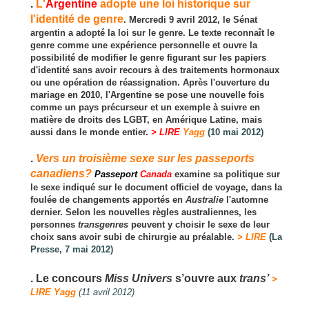
.
L'
Argentine
adopte une loi historique sur
l'identité de genre
. Mercredi 9 avril 2012, le Sénat
argentin a adopté la loi sur le genre. Le texte reconnaît le
genre comme une expérience personnelle et ouvre la
possibilité de modifier le genre figurant sur les papiers
d'identité sans avoir recours à des traitements hormonaux
ou une opération de réassignation. Après l'ouverture du
mariage en 2010, l'Argentine se pose une nouvelle fois
comme un pays précurseur et un exemple à suivre en
matière de droits des LGBT, en Amérique Latine, mais
aussi dans le monde entier.
> LIRE
Yagg
(10 mai 2012)
.
Vers un troisième sexe sur les passeports
canadiens?
Passeport
Canada
examine sa politique sur
le sexe indiqué sur le document officiel de voyage, dans la
foulée de changements apportés en
Australie
l'automne
dernier. Selon les nouvelles règles australiennes, les
personnes
transgenres
peuvent y choisir le sexe de leur
choix sans avoir subi de chirurgie au préalable.
> LIRE
(La
Presse, 7 mai 2012)
. Le concours
Miss Univers
s’ouvre aux
trans’
>
LIRE Yagg
(11 avril 2012)