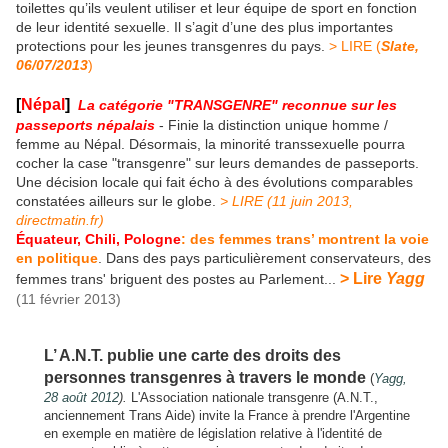
toilettes qu’ils veulent utiliser et leur équipe de sport en fonction
de leur identité sexuelle. Il s’agit d’une des plus importantes
protections pour les jeunes transgenres du pays.
> LIRE (
Slate,
06/07/2013
)
[
Népal
]
La catégorie "TRANSGENRE" reconnue sur les
passeports népalais
- Finie la distinction unique homme /
femme au Népal. Désormais, la minorité transsexuelle pourra
cocher la case "transgenre" sur leurs demandes de passeports.
Une décision locale qui fait écho à des évolutions comparables
constatées ailleurs sur le globe.
> LIRE (11 juin 2013,
directmatin.fr)
Équateur, Chili, Pologne
: des femmes trans’ montrent la voie
en politique
. Dans des pays particulièrement conservateurs, des
> Lire
Yagg
femmes trans' briguent des postes au Parlement...
(
11 février 2013)
L’ A.N.T. publie une carte des droits des
personnes transgenres à travers le monde
(
Yagg,
28 août 2012
).
L'Association nationale transgenre (A.N.T.,
anciennement Trans Aide) invite la France à prendre l'Argentine
en exemple en matière de législation relative à l'identité de