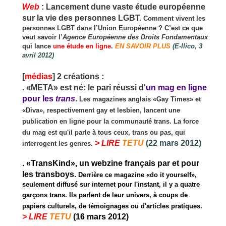
Web
: Lancement dune vaste étude européenne
sur la vie des personnes LGBT.
Comment vivent les
personnes LGBT dans l’Union Européenne ? C’est ce que
veut savoir l’
Agence Européenne des Droits Fondamentaux
qui lance
une étude en ligne
.
EN SAVOIR PLUS
(E-llico, 3
avril 2012)
[
médias
] 2 créations :
. «META» est né: le pari réussi d'
un mag en ligne
pour les
trans
.
Les magazines anglais «Gay Times» et
«Diva», respectivement gay et lesbien, lancent une
publication en ligne pour la communauté trans. La force
du mag est qu'il parle à tous ceux, trans ou pas, qui
> LIRE
TETU
(22 mars 2012)
interrogent les genres.
. «TransKind», un webzine français par et pour
les transboys.
Derrière ce magazine «do it yourself»,
seulement diffusé sur internet pour l'instant, il y a quatre
garçons trans. Ils parlent de leur univers, à coup
s de
papiers culturels, de témoignages ou d'articles pratiques.
> LIRE
TETU
(16 mars 2012)