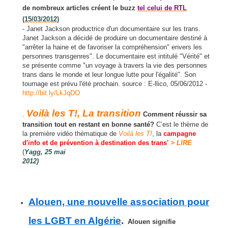
de nombreux articles créent le buzz
tel celui de RTL
(15/03/2012)
- Janet Jackson productrice d'un documentaire sur les trans.
Janet Jackson a décidé de produire un documentaire destiné à
"arrêter la haine et de favoriser la compréhension" envers les
personnes transgenres". Le documentaire est intitulé "Vérité" et
se présente comme "un voyage à travers la vie des personnes
trans dans le monde et leur longue lutte pour l'égalité". Son
tournage est prévu l'été prochain. source : E-llico, 05/06/2012 -
http://bit.ly/LkJqDO
Voilà les T!, La transition
.
Comment réussir sa
transition tout en restant en bonne santé?
C’est le thème de
la première vidéo thématique de
Voilà les T!
, la
campagne
d'info et de prévention à destination des trans'
> LIRE
(
Yagg, 25 mai
2012)
Alouen, une nouvelle
association pour
les LGBT en Algérie
.
Alouen signifie