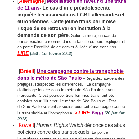
[
Allemagne
]
Mobilisation en faveur d’une trans
de 11 ans
- Le cas d'une préadolescente
inquiète les associations LGBT allemandes et
européennes. Cette jeune trans berlinoise
risque de se retrouver en institution à la
demande de son père.
Selon la mère, un cas de
transsexualisme réprimé dans la famille du père expliquerait
en partie l'hostilité de ce dernier à l'idée d'une transition.
LIRE
(360°, 1er février 2012)
[
Brésil
]
Une campagne contre la transphobie
dans le métro de São Paulo
«Regardez au-delà des
préjugés. Respectez les différences.» La campagne
d’affichage lancée dans le métro de São Paulo se veut
marquante. C’est pourquoi trois femmes trans’ ont été
choisies pour l’illustrer. Le métro de São Paulo et l’État
de São Paulo se sont associés pour cette campagne contre
> LIRE
Yagg
la transphobie et l’homophobie.
(26 janvier
2012)
[
Koweit
]
Human Rights Watch
dénonce des abus
policiers contre des transsexuels.
La police