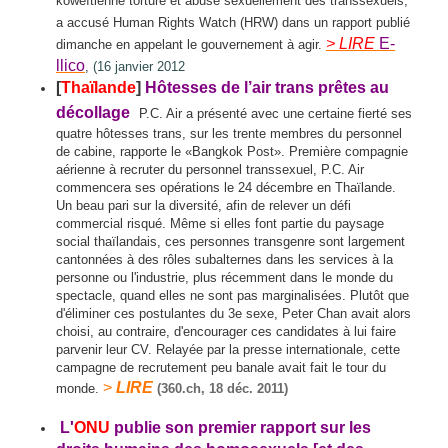
koweïtienne torture et abuse sexuellement des transsexuels,
a accusé Human Rights Watch (HRW) dans un rapport publié
> LIRE
E-
dimanche en appelant le gouvernement à agir.
llico
,
(16 janvier 2012
[
Thaïlande
]
Hôtesses de l’air trans prêtes au
décollage
P.C. Air a présenté avec une certaine fierté ses
quatre hôtesses trans, sur les trente membres du personnel
de cabine, rapporte le «Bangkok Post».
Première compagnie
aérienne à recruter du personnel transsexuel, P.C. Air
commencera ses opérations le 24 décembre en Thaïlande.
Un beau pari sur la diversité, afin de relever un défi
commercial risqué. Même si elles font partie du paysage
social thaïlandais, ces personnes transgenre sont largement
cantonnées à des rôles subalternes dans les services à la
personne ou l'industrie, plus récemment dans le monde du
spectacle, quand elles ne sont pas marginalisées. Plutôt que
d'éliminer ces postulantes du 3e sexe, Peter Chan avait alors
choisi, au contraire, d'encourager ces candidates à lui faire
parvenir leur CV. Relayée par la presse internationale, cette
campagne de recrutement peu banale avait fait le tour du
>
LIRE
monde.
(360.ch, 18 déc. 2011)
L'
ONU
publie son premier rapport sur les