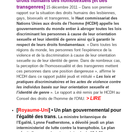
droits humains des homosexuels [et des
transgenres]
15 décembre 2011 – Dans son premier
rapport sur la situation des droits humains des lesbiennes,
gays, bisexuels et transgenres, le
Haut commissariat des
Nations Unies aux droits de l'homme (HCDH)
appelle les
gouvernements du monde entier à abroger toutes les lois
discriminant les personnes à cause de leur orientation
sexuelle et leur identité de genre ainsi qu'à garantir le
respect de leurs droits fondamentaux
. « Dans toutes les
régions du monde, les personnes font l'expérience de la
violence et de la discrimination à cause de leur orientation
sexuelle ou de leur identité de genre. Dans de nombreux cas,
la perception de l'homosexualité et des
transgenres
mettent
ces personnes dans une position dangereuse », affirme le
HCDH dans ce rapport publié jeudi et intitulé «
Les lois et
pratiques discriminatoires et les actes de violence contre
les individus basés sur leur orientation sexuelle et
l'identité de genre
». Le rapport a été remis par le HCDH au
> LIRE
Conseil des droits de l'homme de l'ONU.
[
Royaume-Uni
]
• Un plan gouvernemental pour
l'égalité des trans.
La ministre britannique de
l'Egalité, Lynne Featherstone, a dévoilé jeudi un plan
interministeriel de lutte contre la transphobie. Le plan