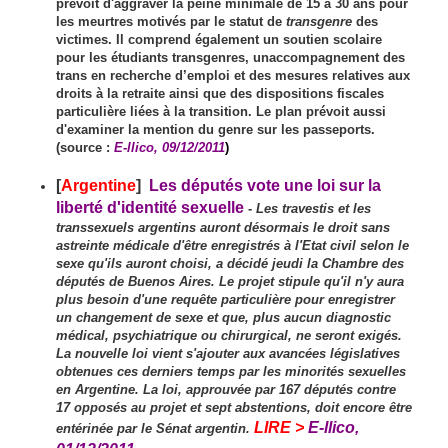
prévoit d'aggraver la peine minimale de 15 à 30 ans pour
les meurtres motivés par le statut de
transgenre
des
victimes. Il comprend également un soutien scolaire
pour les étudiants transgenres, unaccompagnement des
trans en recherche d’emploi et des mesures relatives aux
droits à la retraite ainsi que des dispositions fiscales
particulière liées à la transition. Le plan prévoit aussi
d'examiner la mention du genre sur les passeports.
(source :
E-llico, 09/12/2011
)
[
Argentine
]
Les députés vote une loi sur la
liberté d'identité sexuelle
-
Les travestis et les
transsexuels argentins auront désormais le droit sans
astreinte médicale d'être enregistrés à l'Etat civil selon le
sexe qu'ils auront choisi, a décidé jeudi la Chambre des
députés de Buenos Aires. Le projet stipule qu'il n'y aura
plus besoin d'une requête particulière pour enregistrer
un changement de sexe et que, plus aucun diagnostic
médical, psychiatrique ou chirurgical, ne seront exigés.
La nouvelle loi vient s'ajouter aux avancées législatives
obtenues ces derniers temps par les minorités sexuelles
en Argentine. La loi, approuvée par 167 députés contre
17 opposés au projet et sept abstentions, doit encore être
LIRE >
E-llico,
entérinée par le Sénat argentin.