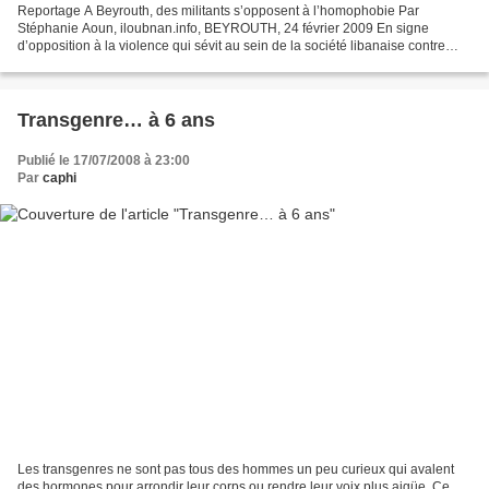
Reportage A Beyrouth, des militants s’opposent à l’homophobie Par
Stéphanie Aoun, iloubnan.info, BEYROUTH, 24 février 2009 En signe
d’opposition à la violence qui sévit au sein de la société libanaise contre
certaines minorités, et notamment la communauté...
Transgenre… à 6 ans
Publié le 17/07/2008 à 23:00
Par
caphi
Les transgenres ne sont pas tous des hommes un peu curieux qui avalent
des hormones pour arrondir leur corps ou rendre leur voix plus aigüe. Ce