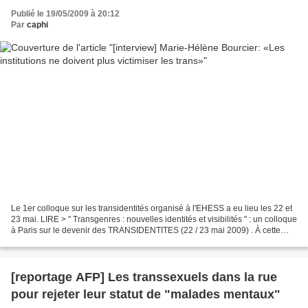
Publié le 19/05/2009 à 20:12
Par
caphi
Le 1er colloque sur les transidentités organisé à l'EHESS a eu lieu les 22 et
23 mai. LIRE > " Transgenres : nouvelles identités et visibilités " : un colloque
à Paris sur le devenir des TRANSIDENTITES (22 / 23 mai 2009) . À cette
occasion, Têtu a interviewé...
[reportage AFP] Les transsexuels dans la rue
pour rejeter leur statut de "malades mentaux"