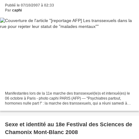
Publié le 07/10/2007 à 02:33
Par
caphi
Manifestantes lors de la 11e marche des transsexuel(le)s et interxué(es) le
06 octobre à Paris - photo caphi PARIS (AFP) — "Psychiatres partout,
hormones nulle part !" : la marche des transsexuels, qui a réuni samedi à
Paris environ 400 personnes, entend...
Sexe et identité au 18e Festival des Sciences de
Chamonix Mont-Blanc 2008