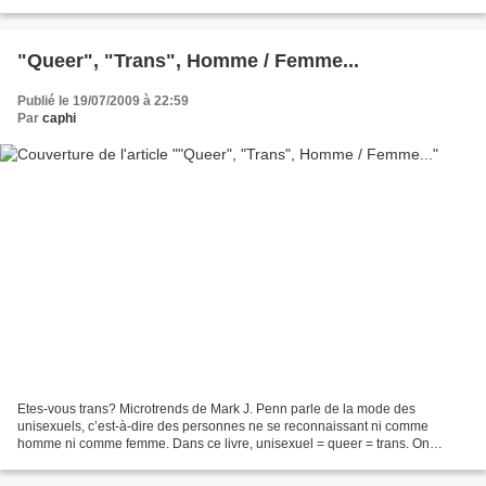
très clairement que les protections du droit...
"Queer", "Trans", Homme / Femme...
Publié le 19/07/2009 à 22:59
Par
caphi
Etes-vous trans? Microtrends de Mark J. Penn parle de la mode des
unisexuels, c’est-à-dire des personnes ne se reconnaissant ni comme
homme ni comme femme. Dans ce livre, unisexuel = queer = trans. On
regroupe sous ces appellations à la fois ceux qui...