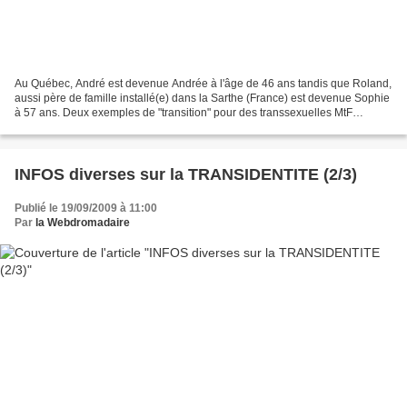
Au Québec, André est devenue Andrée à l'âge de 46 ans tandis que Roland,
aussi père de famille installé(e) dans la Sarthe (France) est devenue Sophie
à 57 ans. Deux exemples de "transition" pour des transsexuelles MtF
(homme vers femme) à la cinquantaine....
INFOS diverses sur la TRANSIDENTITE (2/3)
Publié le 19/09/2009 à 11:00
Par
la Webdromadaire