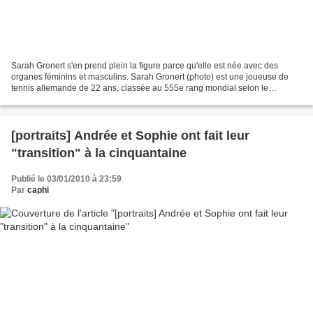
Sarah Gronert s'en prend plein la figure parce qu'elle est née avec des
organes féminins et masculins. Sarah Gronert (photo) est une joueuse de
tennis allemande de 22 ans, classée au 555e rang mondial selon le
classement de la WTA au 23 mars. Sarah Gronert...
[portraits] Andrée et Sophie ont fait leur
"transition" à la cinquantaine
Publié le 03/01/2010 à 23:59
Par
caphi