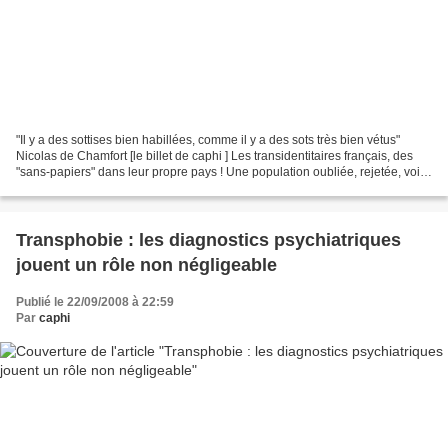
"Il y a des sottises bien habillées, comme il y a des sots très bien vétus"
Nicolas de Chamfort [le billet de caphi ] Les transidentitaires français, des
"sans-papiers" dans leur propre pays ! Une population oubliée, rejetée, voire
bannie de la vie sociale,...
Transphobie : les diagnostics psychiatriques
jouent un rôle non négligeable
Publié le 22/09/2008 à 22:59
Par
caphi