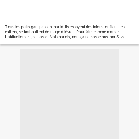
T ous les petits gars passent par là. Ils essayent des talons, enfilent des
colliers, se barbouillent de rouge à lèvres. Pour faire comme maman.
Habituellement, ça passe. Mais parfois, non, ça ne passe pas. par Silvia
Galipeau, http://blogues.cyberpresse.ca...