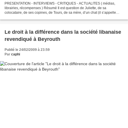
PRESENTATION - INTERVIEWS - CRITIQUES - ACTUALITES ( médias,
librairies, récompenses ) Résumé Il est question de Juliette, de sa
colocataire, de ses copines, de Tours, de sa mère, d’un chat (il s’appelle
Marilyn), de la féminité, de ce que ça veut dire...
Le droit à la différence dans la société libanaise
revendiqué à Beyrouth
Publié le 24/02/2009 à 23:59
Par
caphi