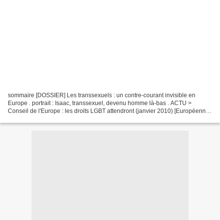
sommaire [DOSSIER] Les transsexuels : un contre-courant invisible en
Europe . portrait : Isaac, transsexuel, devenu homme là-bas . ACTU >
Conseil de l'Europe : les droits LGBT attendront (janvier 2010) [Européennes
2009] Tous les programmes pour les LGBT...