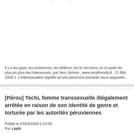
Il y a les gays, les lesbiennes, les hétéros, les bi, les trans, et on parle de
plus en plus des intersexués. par Very Jérémy , www.veryfriendly.fr , 11 Mai
2009 1. L'intersexuation signifie qu'une personne possède deux appareils
génitaux (faux) C'est...
[Pérou] Techi, femme transsexuelle illégalement
arrêtée en raison de son identité de genre et
torturée par les autorités péruviennes
Publié le 03/03/2009 à 23:59
Par
caphi