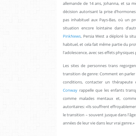
allemande de 14 ans, Johanna, et sa m
décision autorisant la prise d’hormones. 
pas inhabituel aux Pays-Bas, où un pro
situation encore lointaine dans d’aut
PinkNews
, Persia West a déploré la si
habituel, et cela fait même partie du pr
l'adolescence, avec ses effets physique
Les sites de personnes trans regorge
transition de genre: Comment en parler 
conditions, contacter un thérapeute c
Conway
rappelle que les enfants tran
comme malades mentaux et, comme te
autoritaires: «Ils souffrent effroyableme
le transition – souvent jusque dans l'âge
années de leur vie dans leur vrai genre.»