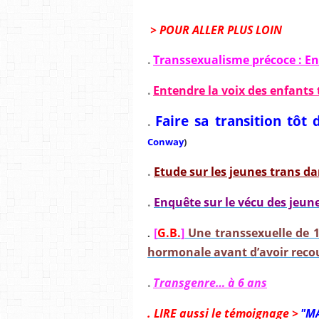
> POUR ALLER PLUS LOIN
.
Transsexualisme précoce : Ent
.
Entendre la voix des enfants 
Faire sa transition tôt 
.
Conway
)
.
Etude sur les jeunes trans da
.
Enquête sur le vécu des jeun
[
G.B.
]
Une transsexuelle de 1
.
hormonale avant d’avoir recou
.
Transgenre… à 6 ans
. LIRE aussi le témoignage >
"MA