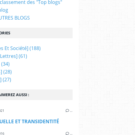
 classement des "Top blogs"
blog
AUTRES BLOGS
ORIES
s Et Société]
(188)
 Lettres]
(61)
(34)
]
(28)
]
(27)
IMEREZ AUSSI :
021
…
XUELLE ET TRANSIDENTITÉ
016
…