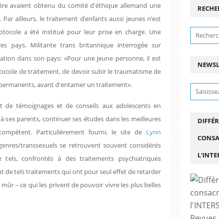
ère avaient obtenu du comité d'éthique allemand une
RECHE
Par ailleurs, le traitement d’enfants aussi jeunes n’est
tocole a été institué pour leur prise en charge. Une
res pays. Militante trans britannique interrogée sur
tuation dans son pays: «Pour une jeune personne, il est
NEWSL
otocole de traitement, de devoir subir le traumatisme de
s permanents, avant d'entamer un traitement».
nt de témoignages et de conseils aux adolescents en
à ses parents, continuer ses études dans les meilleures
DIFFÉR
ompétent. Particulièrement fourni, le site de
Lynn
CONSA
sgenres/transsexuels se retrouvent souvent considérés
L'INT
ls, confrontés à des traitements psychiatriques
nt de tels traitements qui ont pour seul effet de retarder
 mûr – ce qui les privent de pouvoir vivre les plus belles
Revues 