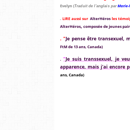
Evelyn (
Marie-
Traduit de l'anglais par
.
LIRE aussi sur
AlterHéros
les témo
,
AlterHéros
composée de jeunes pair
. "
Je pense être transexuel, m
FtM de 13 ans, Canada)
"
Je suis transsexuel, je ve
.
apparence, mais j'ai encore p
ans, Canada)