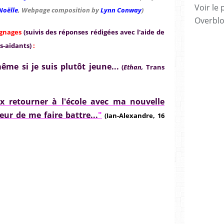
Voir le 
Noëlle
, Webpage composition by
Lynn Conway
)
Overbl
ignages
(suivis des réponses rédigées avec l'aide de
s-aidants)
:
ême si je suis plutôt jeune...
(
Ethan,
Trans
ux retourner à l'école avec ma nouvelle
eur de me faire battre...
"
(Ian-Alexandre, 16