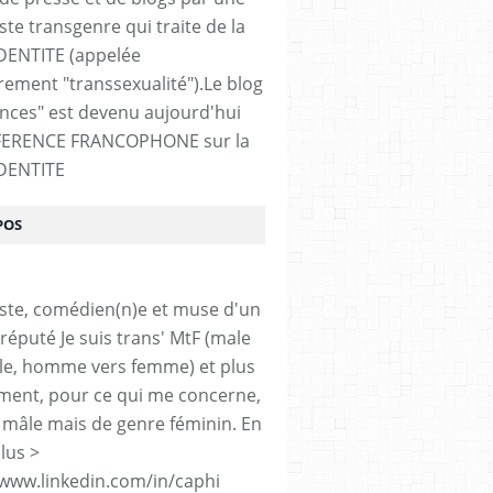
ste transgenre qui traite de la
DENTITE (appelée
ement "transsexualité").Le blog
ences" est devenu aujourd'hui
FERENCE FRANCOPHONE sur la
DENTITE
POS
iste, comédien(n)e et muse d'un
réputé Je suis trans' MtF (male
le, homme vers femme) et plus
ment, pour ce qui me concerne,
 mâle mais de genre féminin. En
lus >
/www.linkedin.com/in/caphi