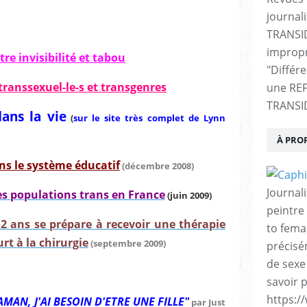
journali
TRANSI
impropr
re invisibilité et tabou
"Différ
transsexuel-le-s et transgenres
une RE
TRANSI
dans la vie
(
sur le site très complet de Lynn
À PRO
ns le système éducatif
(décembre 2008)
Journal
es populations trans en France
(juin 2009)
peintre 
2 ans se prépare à recevoir une thérapie
to fema
rt à la chirurgie
(septembre 2009)
précisé
de sexe
savoir p
https:/
MAN, J'AI BESOIN D'ETRE UNE FILLE"
par Just