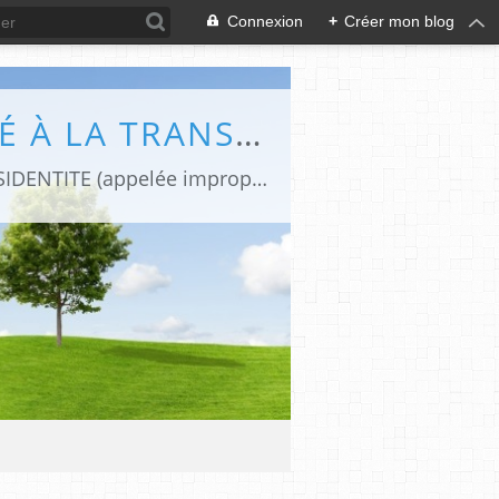
Connexion
+
Créer mon blog
DIFFÉRENCES (LE BLOG DE CAPHI CONSACRÉ À LA TRANSIDENTITE ET L'INTERSEXUATION)
Revues de presse et de blogs par une journaliste transgenre qui traite de la TRANSIDENTITE (appelée improprement "transsexualité").Le blog "Différences" est devenu aujourd'hui une REFERENCE FRANCOPHONE sur la TRANSIDENTITE