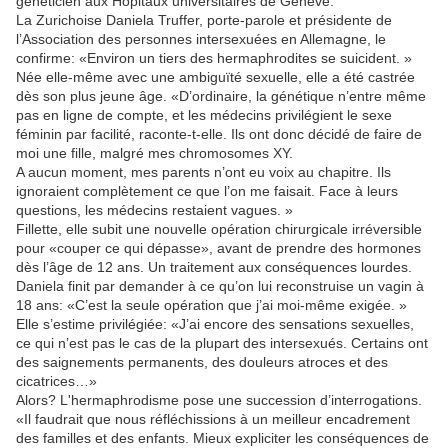
généticien aux Hôpitaux universitaires de Genève.
La Zurichoise Daniela Truffer, porte-parole et présidente de
l’Association des personnes intersexuées en Allemagne, le
confirme: «Environ un tiers des hermaphrodites se suicident. »
Née elle-même avec une ambiguïté sexuelle, elle a été castrée
dès son plus jeune âge. «D’ordinaire, la génétique n’entre même
pas en ligne de compte, et les médecins privilégient le sexe
féminin par facilité, raconte-t-elle. Ils ont donc décidé de faire de
moi une fille, malgré mes chromosomes XY.
A aucun moment, mes parents n’ont eu voix au chapitre. Ils
ignoraient complètement ce que l’on me faisait. Face à leurs
questions, les médecins restaient vagues. »
Fillette, elle subit une nouvelle opération chirurgicale irréversible
pour «couper ce qui dépasse», avant de prendre des hormones
dès l’âge de 12 ans. Un traitement aux conséquences lourdes.
Daniela finit par demander à ce qu’on lui reconstruise un vagin à
18 ans: «C’est la seule opération que j’ai moi-même exigée. »
Elle s’estime privilégiée: «J’ai encore des sensations sexuelles,
ce qui n’est pas le cas de la plupart des intersexués. Certains ont
des saignements permanents, des douleurs atroces et des
cicatrices…»
Alors? L'hermaphrodisme pose une succession d’interrogations.
«Il faudrait que nous réfléchissions à un meilleur encadrement
des familles et des enfants. Mieux expliciter les conséquences de