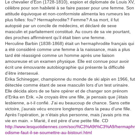
Le chevalier d’Éon (1728-1810), espion et diplomate de Louis XV,
célèbre pour son habileté à se faire passer pour une femme. Son
attitude équivoque et non-conformiste alimenta les rumeurs les
plus folles: fou? Hermaphrodite? Femme? A sa mort, il fut
autopsié par un concile de médecins, et déclaré de sexe
masculin et parfaitement constitué. Au cours de sa vie pourtant,
des proches affirmèrent qu’il était bien une femme.
Herculine Barbin (1838-1868) était un hermaphrodite français qui
a été considéré comme une femme à la naissance, mais a plus
tard été réassigné comme un homme après une liaison
amoureuse et un examen physique. Elle est connue pour avoir
écrit une émouvante autobiographie qui présente la difficulté
d’être intersexué.
Erika Schinegger, championne du monde de ski alpin en 1966, fut
détectée comme étant de sexe masculin lors d’un test urinaire.
Elle décida alors de se faire opérer et de changer son prénom
d’Erika en Erik. «Je croyais être une fille, je pensais que j’étais
lesbienne, a-t-il confié. J’ai eu beaucoup de chance. Sans cette
victoire, j’aurais vécu encore longtemps dans la peau d’une fille.
Après l’opération, je n’étais plus personne, mais j’avais pris ma
vie en main. » Marié, il est père d’une petite fille. CD
http://www.lesquotidiennes.com/soci%C3%A9t%C3%A9/hermaphr
odisme-faut-il-se-soumettre-au-bistouri.html