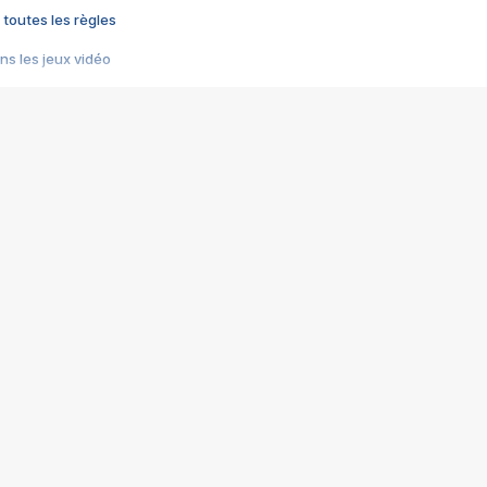
 toutes les règles
s les jeux vidéo
us choquant de Rockstar ? - Le scandale BULLY
e plus moche de Steam
du RÊVE tourne au CAUCHEMAR
pendant 8 heures
it… à tort
umiliés par un jeu vidéo
ire - Final Fantasy 8
ti un empire - Age of Empires
story DOFUS
tard, il crée l'un des pires jeux de tous les temps, MindsEye.