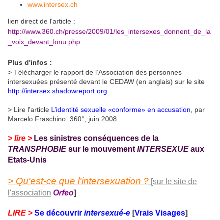
www.intersex.ch
lien direct de l'article :
http://www.360.ch/presse/2009/01/les_intersexes_donnent_de_la
_voix_devant_lonu.php
Plus d'infos :
> Télécharger le rapport de l’Association des personnes
intersexuées présenté devant le CEDAW (en anglais) sur le site
http://intersex.shadowreport.org
> Lire l'article
L’identité sexuelle «conforme» en accusation
, par
Marcelo Fraschino. 360°, juin 2008
> lire >
Les sinistres conséquences de la
TRANSPHOBIE
sur le mouvement
INTERSEXUE
aux
Etats-Unis
> Qu'est-ce que l'intersexuation ?
[sur le site de
l'association
Orfeo
]
LIRE >
Se découvrir
intersexué-e
[
Vrais Visages
]