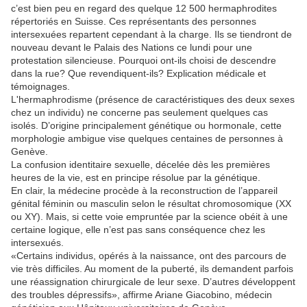
c’est bien peu en regard des quelque 12 500 hermaphrodites
répertoriés en Suisse. Ces représentants des personnes
intersexuées repartent cependant à la charge. Ils se tiendront de
nouveau devant le Palais des Nations ce lundi pour une
protestation silencieuse. Pourquoi ont-ils choisi de descendre
dans la rue? Que revendiquent-ils? Explication médicale et
témoignages.
L'hermaphrodisme (présence de caractéristiques des deux sexes
chez un individu) ne concerne pas seulement quelques cas
isolés. D’origine principalement génétique ou hormonale, cette
morphologie ambigue vise quelques centaines de personnes à
Genève.
La confusion identitaire sexuelle, décelée dès les premières
heures de la vie, est en principe résolue par la génétique.
En clair, la médecine procède à la reconstruction de l’appareil
génital féminin ou masculin selon le résultat chromosomique (XX
ou XY). Mais, si cette voie empruntée par la science obéit à une
certaine logique, elle n’est pas sans conséquence chez les
intersexués.
«Certains individus, opérés à la naissance, ont des parcours de
vie très difficiles. Au moment de la puberté, ils demandent parfois
une réassignation chirurgicale de leur sexe. D’autres développent
des troubles dépressifs», affirme Ariane Giacobino, médecin