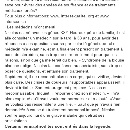
sexe pour éviter des années de souffrance et de traitements
médicaux forcés?
Pour plus d’nformations: www. intersexualite. org et www.
intersex. ch
«Les médecins m’ont menti»
Nicolas est né avec les gènes XXY. Heureux père de famille, il est
allé consulter un médecin sur le tard, à 38 ans, pour avoir des
réponses à ses questions sur sa particularité génétique. «Le
médecin m’a examiné, et m’a finalement prescrit un traitement à
base de stéroïdes, sans trop me dire réellement pour quelles
raisons, sinon que ça me ferait du bien. » Syndrome de la blouse
blanche oblige, Nicolas fait confiance au spécialiste, sans trop se
poser de questions, et entame son traitement.
Rapidement, il ne reconnaît plus son corps, qui se virilise, devient
plus carré. Des crises de douleurs insupportables apparaissent, il
devient irritable. Son entourage est perplexe: Nicolas est
méconnaissable. Inquiet, il retourne chez son médecin. «Il m’a
alors expliqué qu’il avait voulu me normaliser et a ajouté: «Vous
ne vouliez pas ressembler à une fille. » Sauf que je n’avais rien
demandé!» A cause du traitement hormonal imposé, Nicolas
souffre aujourd’hui d’une grave maladie qui détruit ses
articulations.
Certains hermaphrodites sont entrés dans la légende.