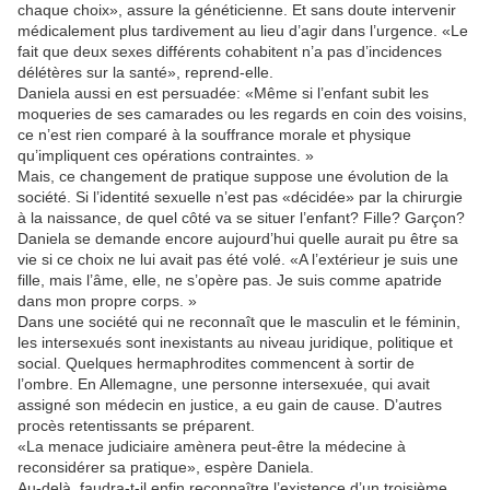
chaque choix», assure la généticienne. Et sans doute intervenir
médicalement plus tardivement au lieu d’agir dans l’urgence. «Le
fait que deux sexes différents cohabitent n’a pas d’incidences
délétères sur la santé», reprend-elle.
Daniela aussi en est persuadée: «Même si l’enfant subit les
moqueries de ses camarades ou les regards en coin des voisins,
ce n’est rien comparé à la souffrance morale et physique
qu’impliquent ces opérations contraintes. »
Mais, ce changement de pratique suppose une évolution de la
société. Si l’identité sexuelle n’est pas «décidée» par la chirurgie
à la naissance, de quel côté va se situer l’enfant? Fille? Garçon?
Daniela se demande encore aujourd’hui quelle aurait pu être sa
vie si ce choix ne lui avait pas été volé. «A l’extérieur je suis une
fille, mais l’âme, elle, ne s’opère pas. Je suis comme apatride
dans mon propre corps. »
Dans une société qui ne reconnaît que le masculin et le féminin,
les intersexués sont inexistants au niveau juridique, politique et
social. Quelques hermaphrodites commencent à sortir de
l’ombre. En Allemagne, une personne intersexuée, qui avait
assigné son médecin en justice, a eu gain de cause. D’autres
procès retentissants se préparent.
«La menace judiciaire amènera peut-être la médecine à
reconsidérer sa pratique», espère Daniela.
Au-delà, faudra-t-il enfin reconnaître l’existence d’un troisième