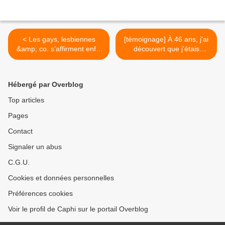
< Les gays, lesbiennes
[témoignage] À 46 ans, j'ai
&amp; co. s’affirment enfin
découvert que j'étais
en BD
transsexuelle >
Hébergé par Overblog
Top articles
Pages
Contact
Signaler un abus
C.G.U.
Cookies et données personnelles
Préférences cookies
Voir le profil de Caphi sur le portail Overblog