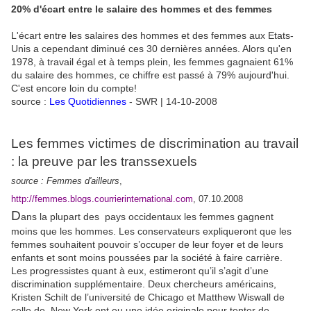
20% d'écart entre le salaire des hommes et des femmes
L'écart entre les salaires des hommes et des femmes aux Etats-
Unis a cependant diminué ces 30 dernières années. Alors qu'en
1978, à travail égal et à temps plein, les femmes gagnaient 61%
du salaire des hommes, ce chiffre est passé à 79% aujourd'hui.
C'est encore loin du compte!
source :
Les Quotidiennes
-
SWR | 14-10-2008
Les femmes victimes de discrimination au travail
: la preuve par les transsexuels
source : Femmes d'ailleurs
,
http://femmes.blogs.courrierinternational.com
, 07.10.2008
D
ans la plupart des pays occidentaux les femmes gagnent
moins que les hommes. Les conservateurs expliqueront que les
femmes souhaitent pouvoir s’occuper de leur foyer et de leurs
enfants et sont moins poussées par la société à faire carrière.
Les progressistes quant à eux, estimeront qu’il s’agit d’une
discrimination supplémentaire. Deux chercheurs américains,
Kristen Schilt de l’université de Chicago et Matthew Wiswall de
celle de New York ont eu une idée originale pour tenter de