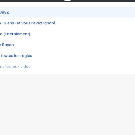
 DayZ
 a 13 ans (et vous l'avez ignoré)
e (littéralement)
im Rayan
 toutes les règles
s les jeux vidéo
us choquant de Rockstar ? - Le scandale BULLY
e plus moche de Steam
du RÊVE tourne au CAUCHEMAR
pendant 8 heures
it… à tort
umiliés par un jeu vidéo