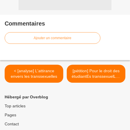
Commentaires
Ajouter un commentaire
< [analyse] L'attirance
[pétition] Pour le droit des
envers les transsexuelles
étudiantEs transsexuelLEs
à étudier dans leur genre
d'élection >
Hébergé par Overblog
Top articles
Pages
Contact