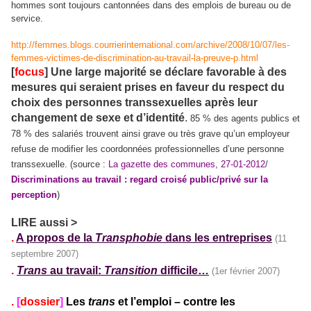
hommes sont toujours cantonnées dans des emplois de bureau ou de
service.
http://femmes.blogs.courrierinternational.com/archive/2008/10/07/les-
femmes-victimes-de-discrimination-au-travail-la-preuve-p.html
[
focus
] Une large majorité se déclare favorable à des
mesures qui seraient prises en faveur du respect du
choix des personnes transsexuelles après leur
changement de sexe et d’identité
.
85 % des agents publics et
78 % des salariés trouvent ainsi grave ou très grave qu’un employeur
refuse de modifier les coordonnées professionnelles d’une personne
transsexuelle. (
source :
La gazette des communes, 27-01-2012
/
Discriminations au travail : regard croisé public/privé sur la
perception
)
LIRE aussi >
.
A propos de la
Transphobie
dans les entreprises
(11
septembre 2007)
.
Trans
au travail:
Transition
difficile…
(1er février 2007)
.
[
dossier
]
Les
trans
et l’emploi – contre les