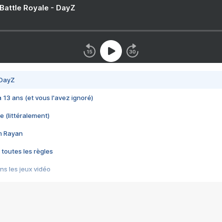
 Battle Royale - DayZ
 DayZ
 a 13 ans (et vous l'avez ignoré)
e (littéralement)
im Rayan
 toutes les règles
s les jeux vidéo
us choquant de Rockstar ? - Le scandale BULLY
e plus moche de Steam