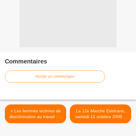
Commentaires
Ajouter un commentaire
< Les femmes victimes de
La 12e Marche Existrans,
discrimination au travail : la
samedi 11 octobre 2008 à
preuve par les transsexuels
Paris (communiqués, revue
de presse, explications,
réactions) >