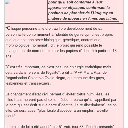
pour qu'il soit conforme à leur
apparence physique, confirmant la
position de pionnier de l'Uruguay en
matière de moeurs en Amérique latine.
C
"
haque personne a le droit au libre développement de sa
personnalité conformément à l'identité de genre qui lui est propre,
quel que soit son sexe biologique, génétique, anatomique,
morphologique, hormonal", dit le projet qui rend possible le
changement de nom et sexe sur les papiers d'identité à partir de 18
ans.
"C'est très important, ce n'est pas une chirurgie esthétique mais
cela va dans le sens de l'égalité", a dit à l'AFP Maria Paz, de
l'organisation Colectivo Oveja Negra, qui regroupe des gays,
lesbiennes et transsexuels.
Le changement d'état civil permet d'"éviter d'être humiliées, les
filles trans ne vont pas chez le médecin, parce qu'ils t'appellent par
le nom qui est écrit sur la carte d'identité, ils te discriminent", selon
elle. Ce sera aussi "plus facile d'accèder à un emploi", a-t-elle
ajouté.
Le projet de loi a été adopté par 51 voix (sur 53 députés présents),