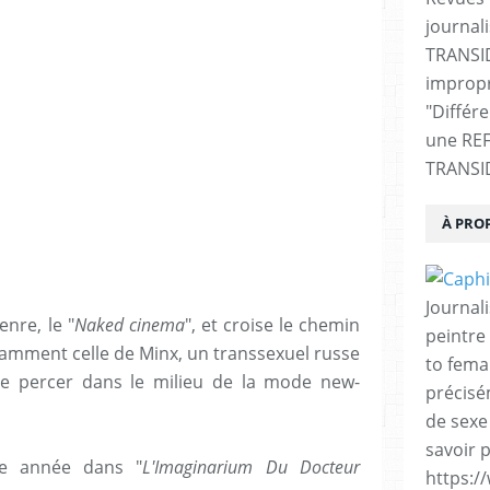
journali
TRANSI
impropr
"Différ
une RE
TRANSI
À PRO
Journal
nre, le "
Naked cinema
", et croise le chemin
peintre 
mment celle de Minx, un transsexuel russe
to fema
de percer dans le milieu de la mode new-
précisé
de sexe
savoir p
te année dans "
L'Imaginarium Du Docteur
https:/