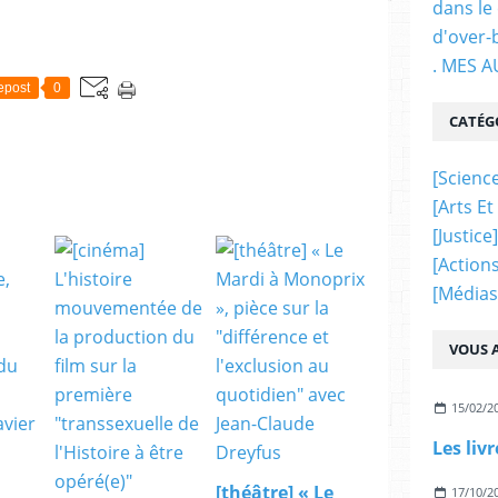
dans le
d'over-
. MES 
epost
0
CATÉG
[science
[arts Et
[justice]
[actions
[médias
VOUS A
15/02/2
[théâtre] « Le
17/10/2