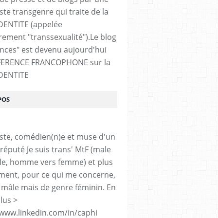
ste transgenre qui traite de la
DENTITE (appelée
ement "transsexualité").Le blog
ences" est devenu aujourd'hui
FERENCE FRANCOPHONE sur la
DENTITE
POS
iste, comédien(n)e et muse d'un
réputé Je suis trans' MtF (male
le, homme vers femme) et plus
ment, pour ce qui me concerne,
 mâle mais de genre féminin. En
lus >
/www.linkedin.com/in/caphi