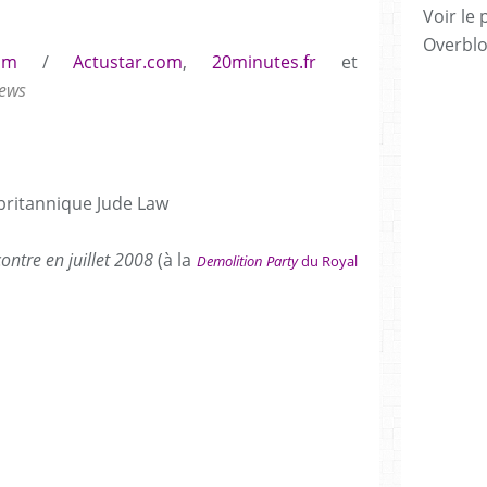
Voir le 
Overbl
om
/
Actustar.com
,
20minutes.fr
et
news
britannique Jude Law
contre en juillet 2008
(à la
Demolition Party
du Royal