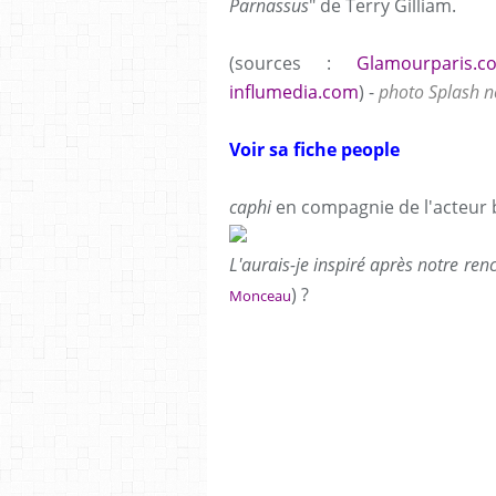
Parnassus
" de Terry Gilliam.
(sources :
Glamourparis.c
influmedia.com
) -
photo Splash 
Voir sa fiche people
caphi
en compagnie de l'acteur 
L'aurais-je inspiré après notre ren
) ?
Monceau