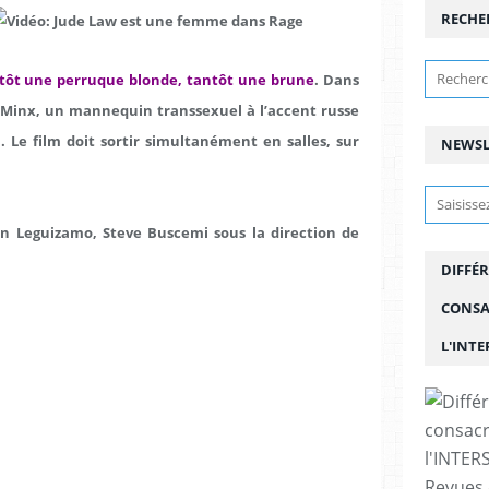
RECHE
antôt une perruque blonde, tantôt une brune
. Dans
e Minx, un mannequin transsexuel à l’accent russe
a.
Le film doit sortir simultanément en salles, sur
NEWSL
hn Leguizamo, Steve Buscemi sous la direction de
DIFFÉR
CONSA
L'INT
Revues 