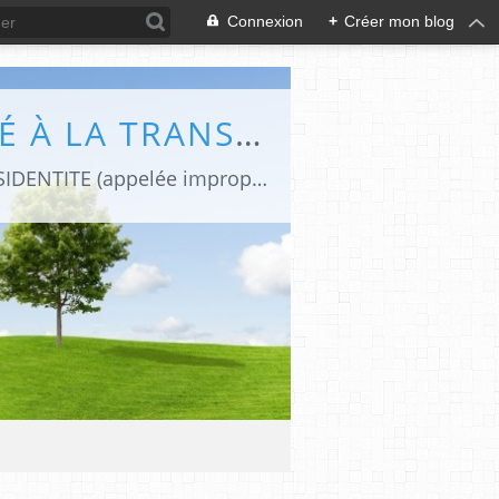
Connexion
+
Créer mon blog
DIFFÉRENCES (LE BLOG DE CAPHI CONSACRÉ À LA TRANSIDENTITE ET L'INTERSEXUATION)
Revues de presse et de blogs par une journaliste transgenre qui traite de la TRANSIDENTITE (appelée improprement "transsexualité").Le blog "Différences" est devenu aujourd'hui une REFERENCE FRANCOPHONE sur la TRANSIDENTITE