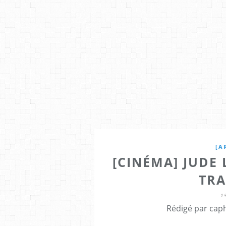
[A
[CINÉMA] JUDE
TRA
1
Rédigé par caph