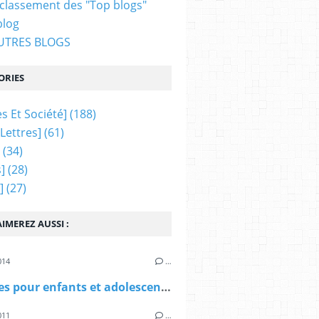
 classement des "Top blogs"
blog
AUTRES BLOGS
ORIES
s Et Société]
(188)
 Lettres]
(61)
(34)
]
(28)
]
(27)
IMEREZ AUSSI :
014
…
Les livres pour enfants et adolescents qui abordent la transsexualité
011
…