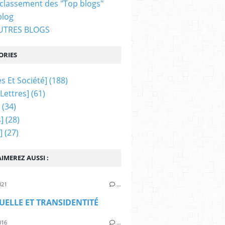
 classement des "Top blogs"
blog
AUTRES BLOGS
ORIES
s Et Société]
(188)
 Lettres]
(61)
(34)
]
(28)
]
(27)
IMEREZ AUSSI :
021
…
XUELLE ET TRANSIDENTITÉ
016
…