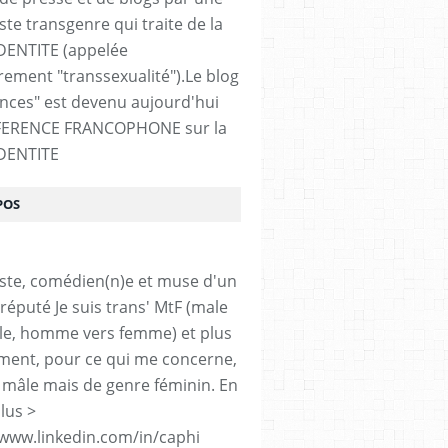
ste transgenre qui traite de la
DENTITE (appelée
ement "transsexualité").Le blog
ences" est devenu aujourd'hui
FERENCE FRANCOPHONE sur la
DENTITE
POS
iste, comédien(n)e et muse d'un
réputé Je suis trans' MtF (male
le, homme vers femme) et plus
ment, pour ce qui me concerne,
 mâle mais de genre féminin. En
lus >
/www.linkedin.com/in/caphi