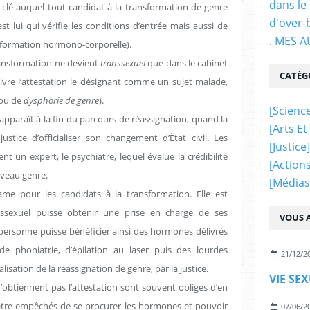
dans le
-clé auquel tout candidat à la transformation de genre
d'over-
st lui qui vérifie les conditions d’entrée mais aussi de
. MES 
sformation hormono-corporelle).
ransformation ne devient
transsexuel
que dans le cabinet
CATÉG
élivre l’attestation le désignant comme un sujet malade,
ou de
dysphorie de genre
).
[science
réapparaît à la fin du parcours de réassignation, quand la
[arts Et
tice d’officialiser son changement d’Ètat civil. Les
[justice]
 un expert, le psychiatre, lequel évalue la crédibilité
[actions
veau genre.
[médias
ame pour les candidats à la transformation. Elle est
ssexuel puisse obtenir une prise en charge de ses
VOUS A
 personne puisse bénéficier ainsi des hormones délivrés
e phoniatrie, d’épilation au laser puis des lourdes
21/12/2
cialisation de la réassignation de genre, par la justice.
VIE SE
’obtiennent pas l’attestation sont souvent obligés d’en
 être empêchés de se procurer les hormones et pouvoir
07/06/2