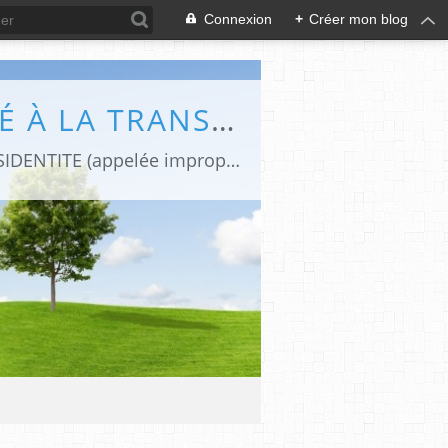
Connexion
+
Créer mon blog
DIFFÉRENCES (LE BLOG DE CAPHI CONSACRÉ À LA TRANSIDENTITE ET L'INTERSEXUATION)
Revues de presse et de blogs par une journaliste transgenre qui traite de la TRANSIDENTITE (appelée improprement "transsexualité").Le blog "Différences" est devenu aujourd'hui une REFERENCE FRANCOPHONE sur la TRANSIDENTITE