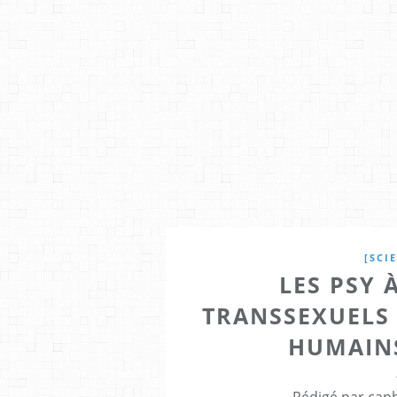
[SCI
LES PSY 
TRANSSEXUELS 
HUMAINS
Rédigé par caph