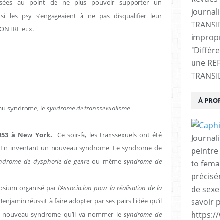
lisées au point de ne plus pouvoir supporter un
journali
 les psy s’engageaient à ne pas disqualifier leur
TRANSI
 CONTRE eux.
impropr
"Différ
une RE
TRANSI
À PRO
eau syndrome, le
syndrome de transsexualisme
.
1953 à New York.
Ce soir-là, les transsexuels ont été
Journal
? En inventant un nouveau syndrome. Le syndrome de
peintre 
ndrome de dysphorie de genre
ou même
syndrome de
to fema
précisé
ymposium organisé par
l’Association pour la réalisation de la
de sexe
Benjamin réussit à faire adopter par ses pairs l'idée qu’il
savoir p
https:/
un nouveau syndrome qu’il va nommer le
syndrome de