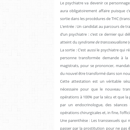
Le psychiatre va devenir ce personnage
aura obligatoirement affaire puisque c’e
sortie dans les procédures de THC (tran
L’entrée : Un candidat au parcours de t
d’un psychiatre : c’est ce dernier qui d
atteint du
syndrome de transsexualisme
(
La sortie : C’est aussi le psychiatre qui 
personne transformée demande à la jus
magistrats, pour se prononcer, mandatent
du nouvel être transformé dans son nou
Cette attestation est un véritable sés
nécessaire pour que le nouveau tran
opérations à 100% par la sécu et que la
par un endocrinologue, des séances d
opérations chirurgicales et, in fine, l’offi
Une parenthèse : Les transsexuels qui n
passer par la prostitution pour ne pas