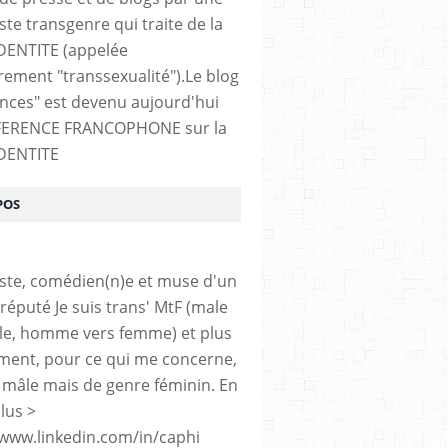
ste transgenre qui traite de la
DENTITE (appelée
ement "transsexualité").Le blog
ences" est devenu aujourd'hui
FERENCE FRANCOPHONE sur la
DENTITE
POS
iste, comédien(n)e et muse d'un
réputé Je suis trans' MtF (male
le, homme vers femme) et plus
ment, pour ce qui me concerne,
 mâle mais de genre féminin. En
lus >
/www.linkedin.com/in/caphi