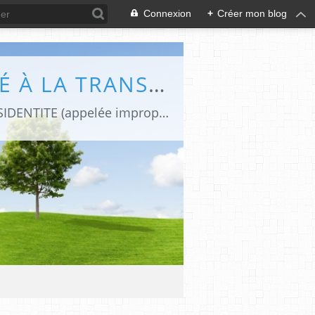
Connexion
+
Créer mon blog
DIFFÉRENCES (LE BLOG DE CAPHI CONSACRÉ À LA TRANSIDENTITE ET L'INTERSEXUATION)
Revues de presse et de blogs par une journaliste transgenre qui traite de la TRANSIDENTITE (appelée improprement "transsexualité").Le blog "Différences" est devenu aujourd'hui une REFERENCE FRANCOPHONE sur la TRANSIDENTITE