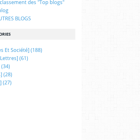
 classement des "Top blogs"
blog
AUTRES BLOGS
ORIES
s Et Société]
(188)
 Lettres]
(61)
(34)
]
(28)
]
(27)