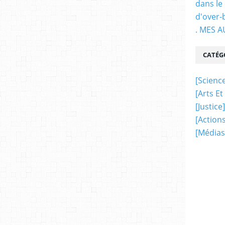
dans le
d'over-
. MES 
CATÉG
[science
[arts Et
[justice]
[actions
[médias