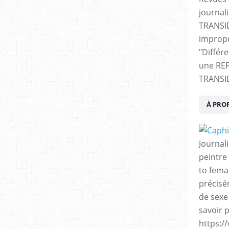
journali
TRANSI
impropr
"Différ
une RE
TRANSI
À PRO
Journal
peintre 
to fema
précisé
de sexe
savoir p
https:/