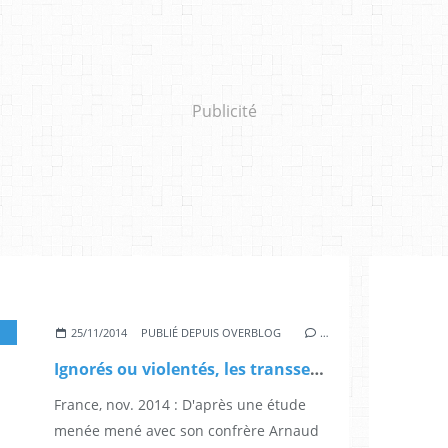
Publicité
TRANSIDENTITÉ
,
TRANSSEXUALITÉ
,
REVENDICATIONS
,
ACTIONS
25/11/2014
PUBLIÉ DEPUIS OVERBLOG
…
Ignorés ou violentés, les transsexuels revendiquent le droit à vivre en paix
France, nov. 2014 : D'après une étude
menée mené avec son confrère Arnaud