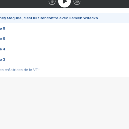
bey Maguire, c'est lui ! Rencontre avec Damien Witecka
e 6
e 5
e 4
e 3
s créatrices de la VF !
e 2
e 1
e Mektoub My Love arrive enfin ! Rencontre avec Shaïn Boumedine et Sal
i : après Toni en famille
elle réalise le bouleversant Dites lui que je l'aime