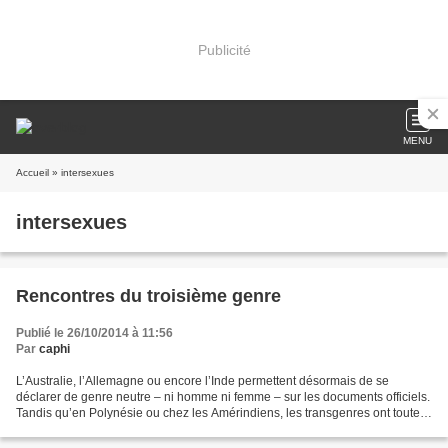
Publicité
MENU
Accueil
» intersexues
intersexues
Rencontres du troisième genre
Publié le 26/10/2014 à 11:56
Par
caphi
L’Australie, l’Allemagne ou encore l’Inde permettent désormais de se
déclarer de genre neutre – ni homme ni femme – sur les documents officiels.
Tandis qu’en Polynésie ou chez les Amérindiens, les transgenres ont toute
leur place dans la vie sociale....