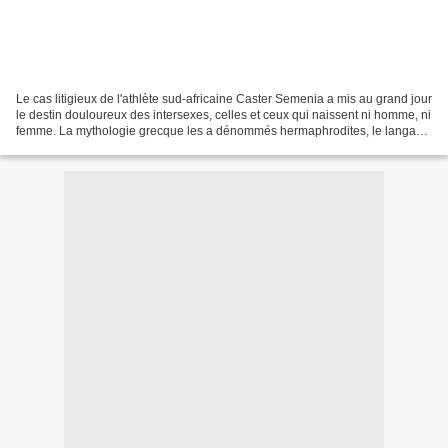
Le cas litigieux de l'athlète sud-africaine Caster Semenia a mis au grand jour
le destin douloureux des intersexes, celles et ceux qui naissent ni homme, ni
femme. La mythologie grecque les a dénommés hermaphrodites, le langage
politiquement correct d'aujourd'hui...