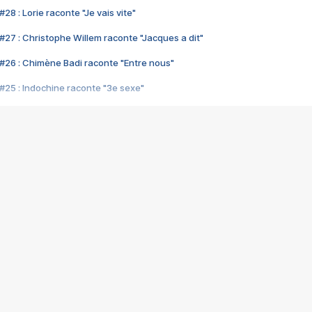
28 : Lorie raconte "Je vais vite"
#27 : Christophe Willem raconte "Jacques a dit"
#26 : Chimène Badi raconte "Entre nous"
#25 : Indochine raconte "3e sexe"
#24 : Zaho raconte "C'est chelou"
#23 : Patrick Bruel raconte "Au café des délices"
#22 : Kyo raconte "Le chemin"
#21 : Nolwenn Leroy raconte "Cassé"
#20 : Patrick Hernandez raconte "Born to be alive"
#19 : Lorie raconte "Près de moi"
#18 : Michael Jones raconte "A nos actes manqués" (avec Jean-Jacque
#17 : Khaled raconte "Aïcha"