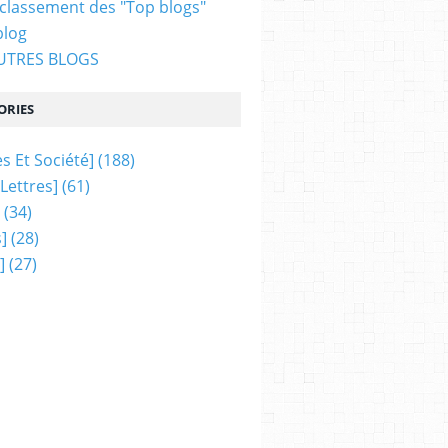
 classement des "Top blogs"
blog
AUTRES BLOGS
ORIES
s Et Société]
(188)
 Lettres]
(61)
(34)
]
(28)
]
(27)