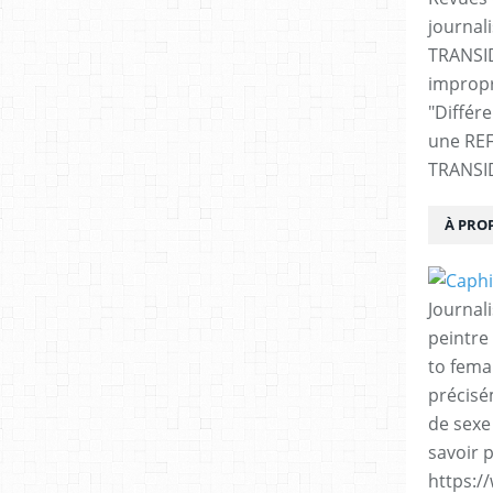
journali
TRANSI
impropr
"Différ
une RE
TRANSI
À PRO
Journal
peintre 
to fema
précisé
de sexe
savoir p
https:/