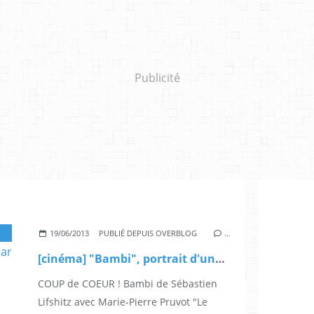
Publicité
RIE-PIERRE PRUVOT
19/06/2013
PUBLIÉ DEPUIS OVERBLOG
…
[cinéma] "Bambi", portrait d'une transsexuelle brossé avec tact par Sébastien Lifshitz
COUP de COEUR ! Bambi de Sébastien
Lifshitz avec Marie-Pierre Pruvot "Le