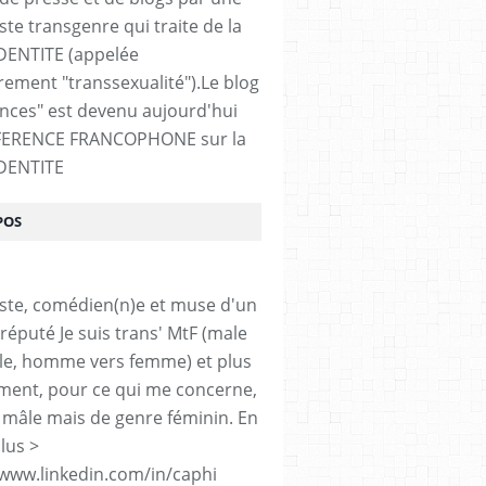
ste transgenre qui traite de la
DENTITE (appelée
ement "transsexualité").Le blog
ences" est devenu aujourd'hui
FERENCE FRANCOPHONE sur la
DENTITE
POS
iste, comédien(n)e et muse d'un
réputé Je suis trans' MtF (male
le, homme vers femme) et plus
ment, pour ce qui me concerne,
 mâle mais de genre féminin. En
lus >
/www.linkedin.com/in/caphi