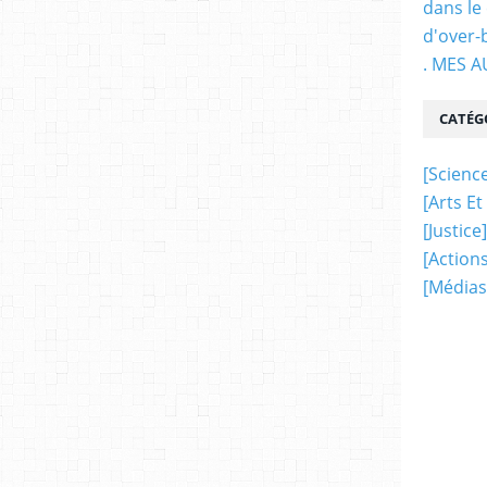
dans le
d'over-
. MES 
CATÉG
[science
[arts Et
[justice]
[actions
[médias