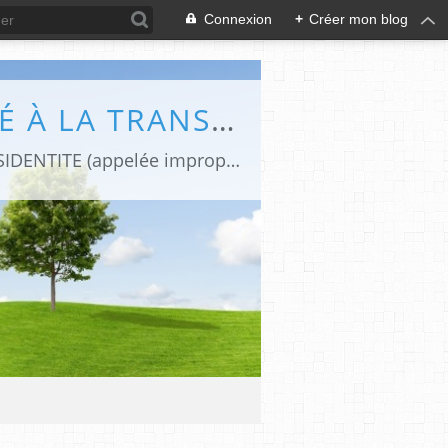
Connexion
+
Créer mon blog
DIFFÉRENCES (LE BLOG DE CAPHI CONSACRÉ À LA TRANSIDENTITE ET L'INTERSEXUATION)
Revues de presse et de blogs par une journaliste transgenre qui traite de la TRANSIDENTITE (appelée improprement "transsexualité").Le blog "Différences" est devenu aujourd'hui une REFERENCE FRANCOPHONE sur la TRANSIDENTITE