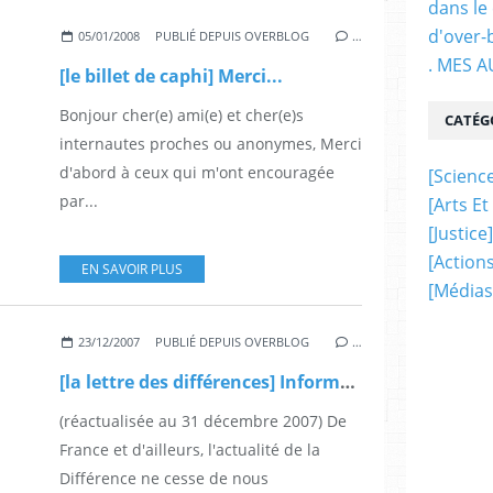
dans le
d'over-
05/01/2008
PUBLIÉ DEPUIS OVERBLOG
…
. MES 
[le billet de caphi] Merci...
Bonjour cher(e) ami(e) et cher(e)s
CATÉG
internautes proches ou anonymes, Merci
d'abord à ceux qui m'ont encouragée
[science
par...
[arts Et
[justice]
[actions
EN SAVOIR PLUS
[médias
23/12/2007
PUBLIÉ DEPUIS OVERBLOG
…
[la lettre des différences] Informé(e) et solidaire
(réactualisée au 31 décembre 2007) De
France et d'ailleurs, l'actualité de la
Différence ne cesse de nous