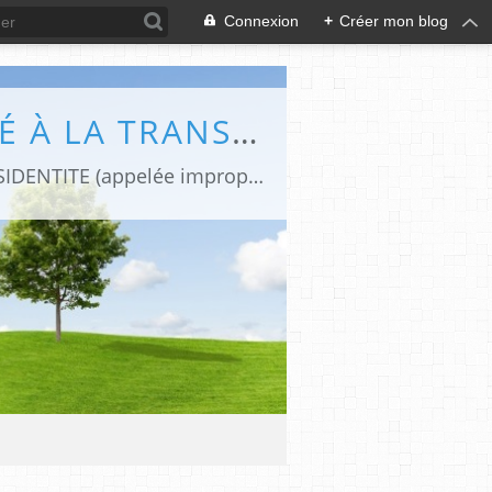
Connexion
+
Créer mon blog
DIFFÉRENCES (LE BLOG DE CAPHI CONSACRÉ À LA TRANSIDENTITE ET L'INTERSEXUATION)
Revues de presse et de blogs par une journaliste transgenre qui traite de la TRANSIDENTITE (appelée improprement "transsexualité").Le blog "Différences" est devenu aujourd'hui une REFERENCE FRANCOPHONE sur la TRANSIDENTITE