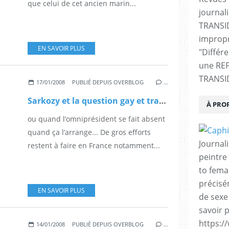
que celui de cet ancien marin...
journali
TRANSI
impropr
EN SAVOIR PLUS
"Différ
une RE
TRANSI
17/01/2008
PUBLIÉ DEPUIS OVERBLOG
…
Sarkozy et la question gay et trans...
À PRO
ou quand l’omniprésident se fait absent
quand ça l’arrange... De gros efforts
Journal
restent à faire en France notamment...
peintre 
to fema
précisé
EN SAVOIR PLUS
de sexe
savoir p
https:/
14/01/2008
PUBLIÉ DEPUIS OVERBLOG
…