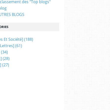
 classement des "Top blogs"
blog
AUTRES BLOGS
ORIES
s Et Société]
(188)
 Lettres]
(61)
(34)
]
(28)
]
(27)