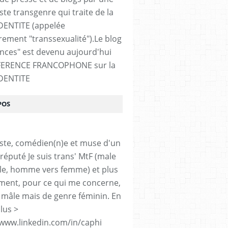
ste transgenre qui traite de la
DENTITE (appelée
ement "transsexualité").Le blog
ences" est devenu aujourd'hui
FERENCE FRANCOPHONE sur la
DENTITE
POS
iste, comédien(n)e et muse d'un
réputé Je suis trans' MtF (male
le, homme vers femme) et plus
ment, pour ce qui me concerne,
 mâle mais de genre féminin. En
lus >
/www.linkedin.com/in/caphi