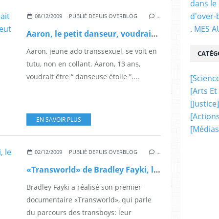
dans le
d'over-
08/12/2009
PUBLIÉ DEPUIS OVERBLOG
…
. MES 
Aaron, le petit danseur, voudrait être ballerine mais le ballet ne veut pas...
Aaron, jeune ado transsexuel, se voit en
CATÉG
tutu, non en collant. Aaron, 13 ans,
voudrait être “ danseuse étoile ”....
[science
[arts Et
[justice]
[actions
EN SAVOIR PLUS
[médias
02/12/2009
PUBLIÉ DEPUIS OVERBLOG
…
«Transworld» de Bradley Fayki, le premier doc français sur les transboys
Bradley Fayki a réalisé son premier
documentaire «Transworld», qui parle
du parcours des transboys: leur