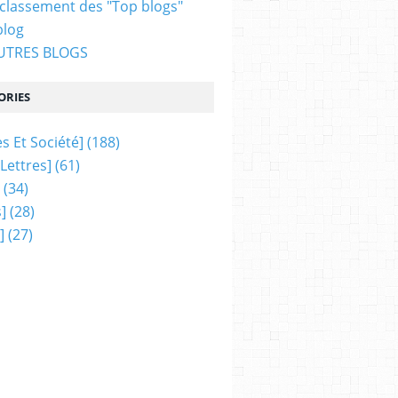
 classement des "Top blogs"
blog
AUTRES BLOGS
ORIES
s Et Société]
(188)
 Lettres]
(61)
(34)
]
(28)
]
(27)