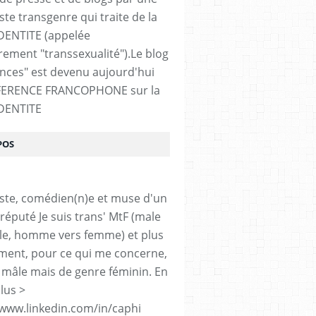
ste transgenre qui traite de la
DENTITE (appelée
ement "transsexualité").Le blog
ences" est devenu aujourd'hui
FERENCE FRANCOPHONE sur la
DENTITE
POS
iste, comédien(n)e et muse d'un
réputé Je suis trans' MtF (male
le, homme vers femme) et plus
ment, pour ce qui me concerne,
 mâle mais de genre féminin. En
lus >
/www.linkedin.com/in/caphi