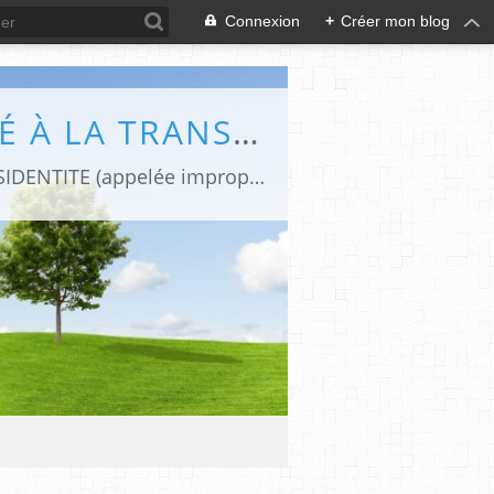
Connexion
+
Créer mon blog
DIFFÉRENCES (LE BLOG DE CAPHI CONSACRÉ À LA TRANSIDENTITE ET L'INTERSEXUATION)
Revues de presse et de blogs par une journaliste transgenre qui traite de la TRANSIDENTITE (appelée improprement "transsexualité").Le blog "Différences" est devenu aujourd'hui une REFERENCE FRANCOPHONE sur la TRANSIDENTITE