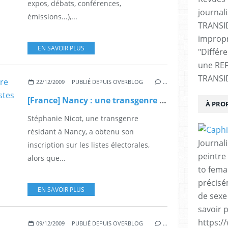
expos, débats, conférences,
journali
émissions...),...
TRANSI
impropr
EN SAVOIR PLUS
"Différ
une RE
TRANSI
22/12/2009
PUBLIÉ DEPUIS OVERBLOG
…
[France] Nancy : une transgenre obtient son inscription sur les listes électorales
À PRO
Stéphanie Nicot, une transgenre
résidant à Nancy, a obtenu son
Journal
inscription sur les listes électorales,
peintre 
alors que...
to fema
précisé
EN SAVOIR PLUS
de sexe
savoir p
https:/
09/12/2009
PUBLIÉ DEPUIS OVERBLOG
…