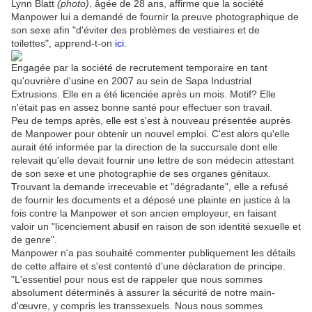
Lynn Blatt
(photo)
, âgée de 28 ans, affirme que la société
Manpower lui a demandé de fournir la preuve photographique de
son sexe afin "d'éviter des problèmes de vestiaires et de
toilettes", apprend-t-on
ici
.
Engagée par la société de recrutement temporaire en tant
qu'ouvrière d'usine en 2007 au sein de Sapa Industrial
Extrusions. Elle en a été licenciée après un mois. Motif? Elle
n'était pas en assez bonne santé pour effectuer son travail.
Peu de temps après, elle est s'est à nouveau présentée auprès
de Manpower pour obtenir un nouvel emploi. C'est alors qu'elle
aurait été informée par la direction de la succursale dont elle
relevait qu'elle devait fournir une lettre de son médecin attestant
de son sexe et une photographie de ses organes génitaux.
Trouvant la demande irrecevable et "dégradante", elle a refusé
de fournir les documents et a déposé une plainte en justice à la
fois contre la Manpower et son ancien employeur, en faisant
valoir un "licenciement abusif en raison de son identité sexuelle et
de genre".
Manpower n'a pas souhaité commenter publiquement les détails
de cette affaire et s'est contenté d'une déclaration de principe.
"L'essentiel pour nous est de rappeler que nous sommes
absolument déterminés à assurer la sécurité de notre main-
d'œuvre, y compris les transsexuels. Nous nous sommes