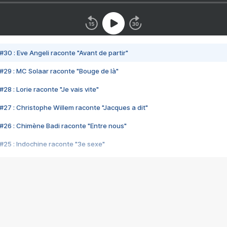
#30 : Eve Angeli raconte "Avant de partir"
#29 : MC Solaar raconte "Bouge de là"
28 : Lorie raconte "Je vais vite"
#27 : Christophe Willem raconte "Jacques a dit"
#26 : Chimène Badi raconte "Entre nous"
#25 : Indochine raconte "3e sexe"
#24 : Zaho raconte "C'est chelou"
#23 : Patrick Bruel raconte "Au café des délices"
#22 : Kyo raconte "Le chemin"
#21 : Nolwenn Leroy raconte "Cassé"