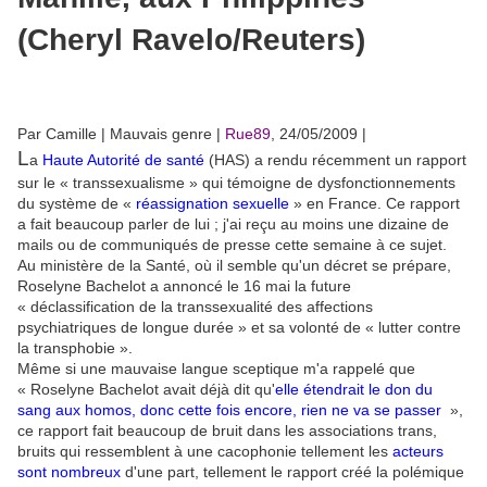
Par Camille | Mauvais genre |
Rue89
, 24/05/2009 |
L
a
Haute Autorité de santé
(HAS) a rendu récemment un rapport
sur le « transsexualisme » qui témoigne de dysfonctionnements
du système de «
réassignation sexuelle
» en France. Ce rapport
a fait beaucoup parler de lui ; j'ai reçu au moins une dizaine de
mails ou de communiqués de presse cette semaine à ce sujet.
Au ministère de la Santé, où il semble qu'un décret se prépare,
Roselyne Bachelot a annoncé le 16 mai la future
« déclassification de la transsexualité des affections
psychiatriques de longue durée » et sa volonté de « lutter contre
la transphobie ».
Même si une mauvaise langue sceptique m'a rappelé que
« Roselyne Bachelot avait déjà dit qu'
elle étendrait le don du
sang aux homos, donc cette fois encore, rien ne va se passer
»,
ce rapport fait beaucoup de bruit dans les associations trans,
bruits qui ressemblent à une cacophonie tellement les
acteurs
sont nombreux
d'une part, tellement le rapport créé la polémique