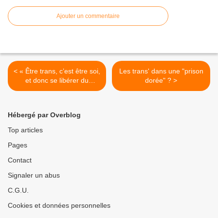
Ajouter un commentaire
< « Être trans, c’est être soi,
Les trans' dans une "prison
et donc se libérer du
dorée" ? >
masculin et du féminin »
(une interview franche et
qui tranche)
Hébergé par Overblog
Top articles
Pages
Contact
Signaler un abus
C.G.U.
Cookies et données personnelles