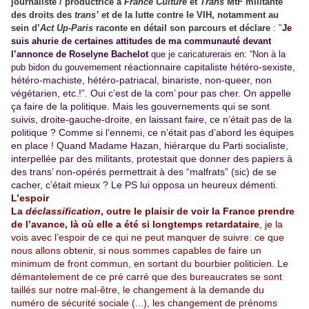
journaliste / productrice à
France Culture
et
Trans
MtF militante
des droits des
trans’
et de la lutte contre le VIH, notamment au
sein d’
Act Up-Paris
raconte en détail son parcours et déclare
: "
Je
suis ahurie de certaines attitudes de ma communauté devant
l’annonce de Roselyne Bachelot
que je caricaturerais en: “Non à la
réactionnaire capitaliste hétéro-sexiste,
pub bidon du gouvernement
hétéro-machiste, hétéro-patriacal, binariste, non-queer, non
végétarien, etc.!”. Oui c’est de la com’ pour pas cher. On appelle
ça faire de la politique. Mais les gouvernements qui se sont
suivis, droite-gauche-droite, en laissant faire, ce n’était pas de la
politique ? Comme si l’ennemi, ce n’était pas d’abord les équipes
en place ! Quand Madame Hazan, hiérarque du Parti socialiste,
interpellée par des militants, protestait que donner des papiers à
des trans’ non-opérés permettrait à des “malfrats” (sic) de se
cacher, c’était mieux ? Le PS lui opposa un heureux démenti.
L’espoir
La
déclassification
, outre le plaisir de voir la France prendre
de l’avance, là où elle a été si longtemps retardataire
, je la
vois avec l’espoir de ce qui ne peut manquer de suivre: ce que
nous allons obtenir, si nous sommes capables de faire un
minimum de front commun, en sortant du bourbier politicien. Le
démantelement de ce pré carré que des bureaucrates se sont
taillés sur notre mal-être, le changement à la demande du
numéro de sécurité sociale (...), les changement de prénoms