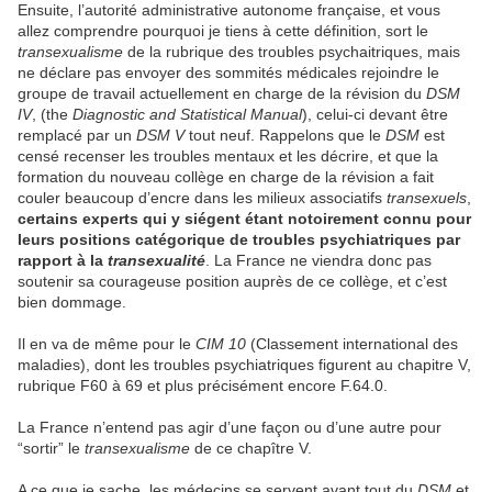
Ensuite, l’autorité administrative autonome française, et vous
allez comprendre pourquoi je tiens à cette définition, sort le
transexualisme
de la rubrique des troubles psychaitriques, mais
ne déclare pas envoyer des sommités médicales rejoindre le
groupe de travail actuellement en charge de la révision du
DSM
IV
, (the
Diagnostic and Statistical Manual
), celui-ci devant être
remplacé par un
DSM V
tout neuf. Rappelons que le
DSM
est
censé recenser les troubles mentaux et les décrire, et que la
formation du nouveau collège en charge de la révision a fait
couler beaucoup d’encre dans les milieux associatifs
transexuels
,
certains experts qui y siégent étant notoirement connu pour
leurs positions catégorique de troubles psychiatriques par
rapport à la
transexualité
. La France ne viendra donc pas
soutenir sa courageuse position auprès de ce collège, et c’est
bien dommage.
Il en va de même pour le
CIM 10
(Classement international des
maladies), dont les troubles psychiatriques figurent au chapitre V,
rubrique F60 à 69 et plus précisément encore F.64.0.
La France n’entend pas agir d’une façon ou d’une autre pour
“sortir” le
transexualisme
de ce chapître V.
A ce que je sache, les médecins se servent avant tout du
DSM
et