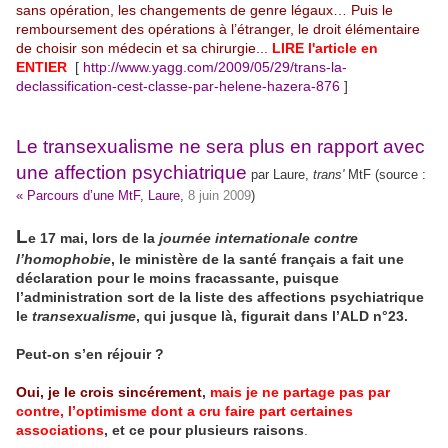
sans opération, les changements de genre légaux… Puis le
remboursement des opérations à l’étranger, le droit élémentaire
de choisir son médecin et sa chirurgie...
LIRE l'article en
ENTIER
[
http://www.yagg.com/2009/05/29/trans-la-
declassification-cest-classe-par-helene-hazera-876
]
Le transexualisme ne sera plus en rapport avec
une affection psychiatrique
par Laure,
trans'
MtF
(source :
« Parcours d’une MtF, Laure
,
8 juin 2009
)
L
e 17 mai, lors de la
journée internationale contre
l’homophobie
, le ministère de la santé français a fait une
déclaration pour le moins fracassante, puisque
l’administration sort de la liste des affections psychiatrique
le
transexualisme
, qui jusque là, figurait dans l’ALD n°23.
Peut-on s’en réjouir ?
Oui, je le crois sincérement
,
mais je ne partage pas par
contre, l’optimisme dont a cru faire part certaines
associations
, et ce pour plusieurs raisons
.