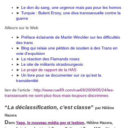
►
Le don du sang, une urgence mais pas pour les homos
►
Turquie : Bulent Ersoy, une diva transsexuelle contre la
guerre
Ailleurs sur le Web
►
Préface éclairante de Martin Winckler sur les difficultés
des trans
►
Blog qui relaie une pétition de soutien à des Trans en
voie d'expulsion
►
La réaction des Flamands roses
►
Le site de militants strasbourgeois
►
Le projet de rapport de la HAS
►
Un livre pour se documenter sur ce qu'est la
transidentité
lien de l'article :
http://www.rue89.com/rue69/2009/05/24/les-
transsexuels-ne-sont-plus-fous-mais-toujours-discrimines
“
La déclassification, c’est classe
”
par Hélène
Hazera
D
ans
Yagg, le nouveau média gay et lesbien
, Hélène Hazera
,