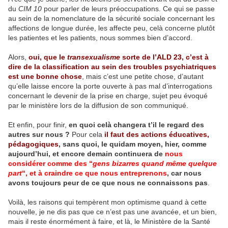
du
CIM 10
pour parler de leurs préoccupations. Ce qui se passe
au sein de la nomenclature de la sécurité sociale concernant les
affections de longue durée, les affecte peu, celà concerne plutôt
les patientes et les patients, nous sommes bien d’accord.
Alors,
oui, que le
transexualisme
sorte de l’ALD 23, c’est à
dire de la classification au sein des troubles psychiatriques
est une bonne chose
, mais c’est une petite chose, d’autant
qu’elle laisse encore la porte ouverte à pas mal d’interrogations
concernant le devenir de la prise en charge, sujet peu évoqué
par le ministère lors de la diffusion de son communiqué.
Et enfin, pour finir,
en quoi celà changera t’il le regard des
autres sur nous ?
Pour cela
il faut des actions éducatives,
pédagogiques
, sans quoi, le quidam moyen, hier, comme
aujourd’hui, et encore demain continuera de
nous
considérer comme des “
gens bizarres quand même quelque
part
“, et à craindre ce que nous entreprenons
, car nous
avons toujours peur de ce que nous ne connaissons pas
.
Voilà, les raisons qui tempèrent mon optimisme quand à cette
nouvelle, je ne dis pas que ce n’est pas une avancée, et un bien,
mais il reste énormément à faire, et là, le Ministère de la Santé