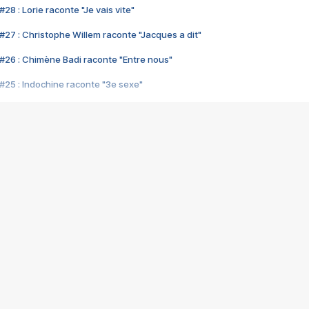
28 : Lorie raconte "Je vais vite"
#27 : Christophe Willem raconte "Jacques a dit"
#26 : Chimène Badi raconte "Entre nous"
#25 : Indochine raconte "3e sexe"
#24 : Zaho raconte "C'est chelou"
#23 : Patrick Bruel raconte "Au café des délices"
#22 : Kyo raconte "Le chemin"
#21 : Nolwenn Leroy raconte "Cassé"
#20 : Patrick Hernandez raconte "Born to be alive"
#19 : Lorie raconte "Près de moi"
#18 : Michael Jones raconte "A nos actes manqués" (avec Jean-Jacque
#17 : Khaled raconte "Aïcha"
#16 : Corneille raconte "Parce qu'on vient de loin"