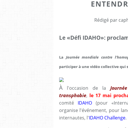
ENTENDRE
Rédigé par caph
Le «Défi IDAHO»: proclame
La
Journée mondiale contre l'homo
participer à une vidéo collective qui
À
l'occasion de la
Journé
transphobie
,
le 17 mai proch
comité
IDAHO
(pour «Intern
organise l'événement, pour la
internautes, l'
IDAHO Challenge
.