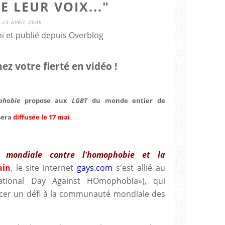
 LEUR VOIX..."
23 AVRIL 2009
i et publié depuis Overblog
z votre fierté en vidéo !
phobie
propose aux
LGBT
du monde entier de
 sera
diffusée le 17 mai
.
e mondiale contre l'homophobie et la
ain
, le site internet
gays.com
s'est allié au
ational Day Against HOmophobia»), qui
ncer un défi à la communauté mondiale des