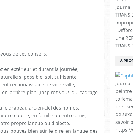
journali
TRANSI
impropr
"Différ
une RE
TRANSI
-vous de ces conseils:
À PRO
ez en extérieur et durant la journée,
aturelle si possible, soit suffisante,
Journal
nt reconnaissable de votre ville,
peintre 
e en arrière-plan (inspirez-vous du cadrage
to fema
précisé
ou le drapeau arc-en-ciel des homos,
de sexe
n, votre copine, en famille ou entre amis,
savoir p
otre propre langue ou dialecte,
https:/
vous pouvez bien sûr le dire en langue des