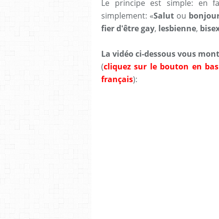
Le principe est simple: en f
simplement: «
Salut
ou
bonjou
fier d'être
gay
,
lesbienne
,
bise
La vidéo ci-dessous vous mon
(
cliquez sur le bouton en bas 
français
):