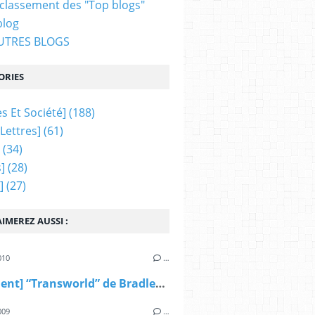
 classement des "Top blogs"
blog
AUTRES BLOGS
ORIES
s Et Société]
(188)
 Lettres]
(61)
(34)
]
(28)
]
(27)
IMEREZ AUSSI :
010
…
[document] “Transworld” de Bradley Fayki : "pour une histoire des trans’ par les trans’" (billet + liens)
009
…