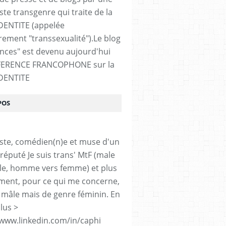
ste transgenre qui traite de la
DENTITE (appelée
ement "transsexualité").Le blog
ences" est devenu aujourd'hui
FERENCE FRANCOPHONE sur la
DENTITE
POS
iste, comédien(n)e et muse d'un
réputé Je suis trans' MtF (male
le, homme vers femme) et plus
ment, pour ce qui me concerne,
 mâle mais de genre féminin. En
lus >
/www.linkedin.com/in/caphi