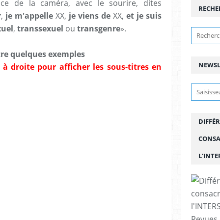
ace de la caméra, avec le sourire, dites
RECHE
r
,
je m'appelle
XX,
je viens de
XX,
et je suis
xuel
,
transsexuel
ou
transgenre
».
tre quelques exemples
NEWSL
à droite pour afficher les sous-titres en
DIFFÉR
CONSA
L'INT
Revues 