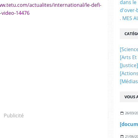
dans le
ww.tetu.com/actualites/international/le-defi-
d'over-
n-video-14476
. MES 
CATÉG
[science
[arts Et
[justice]
[actions
[médias
VOUS A
26/03/2
Publicité
21/06/2