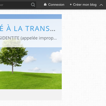
Connexion
+
Créer mon blog
DIFFÉRENCES (LE BLOG DE CAPHI CONSACRÉ À LA TRANSIDENTITE ET L'INTERSEXUATION)
Revues de presse et de blogs par une journaliste transgenre qui traite de la TRANSIDENTITE (appelée improprement "transsexualité").Le blog "Différences" est devenu aujourd'hui une REFERENCE FRANCOPHONE sur la TRANSIDENTITE