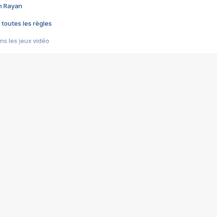
im Rayan
 toutes les règles
s les jeux vidéo
us choquant de Rockstar ? - Le scandale BULLY
e plus moche de Steam
du RÊVE tourne au CAUCHEMAR
pendant 8 heures
it… à tort
umiliés par un jeu vidéo
ire - Final Fantasy 8
ti un empire - Age of Empires
story DOFUS
tard, il crée l'un des pires jeux de tous les temps, MindsEye.