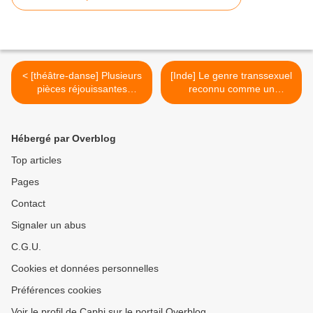
< [théâtre-danse] Plusieurs
[Inde] Le genre transsexuel
pièces réjouissantes
reconnu comme un
prennent la parole sur les
troisième sexe par l’Etat du
sujets les plus tabous
Tamil Nadu >
Hébergé par Overblog
Top articles
Pages
Contact
Signaler un abus
C.G.U.
Cookies et données personnelles
Préférences cookies
Voir le profil de Caphi sur le portail Overblog