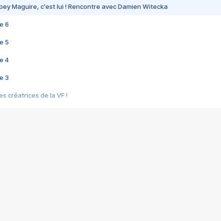
bey Maguire, c'est lui ! Rencontre avec Damien Witecka
e 6
e 5
e 4
e 3
s créatrices de la VF !
e 2
e 1
e Mektoub My Love arrive enfin ! Rencontre avec Shaïn Boumedine et Sal
i : après Toni en famille
elle réalise le bouleversant Dites lui que je l'aime
ais ! Rencontre autour de Vie privée de Rebecca Zlotowski
 de Marguerite, Grave... Rencontre avec Ella Rumpf