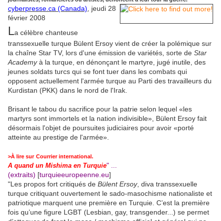
cyberpresse.ca (Canada)
, jeudi 28
février 2008
L
a célèbre chanteuse
transsexuelle turque Bülent Ersoy vient de créer la polémique sur
la chaîne Star TV, lors d'une émission de variétés, sorte de
Star
Academy
à la turque, en dénonçant le martyre, jugé inutile, des
jeunes soldats turcs qui se font tuer dans les combats qui
opposent actuellement l'armée turque au Parti des travailleurs du
Kurdistan (PKK) dans le nord de l'Irak.
Brisant le tabou du sacrifice pour la patrie selon lequel «les
martyrs sont immortels et la nation indivisible», Bülent Ersoy fait
désormais l'objet de poursuites judiciaires pour avoir «porté
atteinte au prestige de l'armée».
>À lire sur
Courrier international
.
" ...
A quand un Mishima en Turquie
(extraits)
[
turquieeuropeenne.eu
]
"Les propos fort critiqués de
Bülent Ersoy
, diva transsexuelle
turque critiquant ouvertement le sado-masochisme nationaliste et
patriotique marquent une première en Turquie. C’est la première
fois qu’une figure LGBT (Lesbian, gay, transgender...) se permet