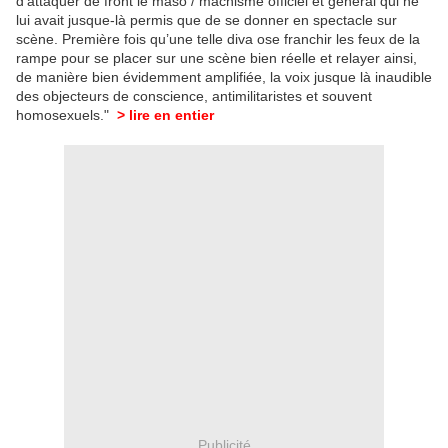
d’attaquer de front le maso / machisme officiel et général qui ne
lui avait jusque-là permis que de se donner en spectacle sur
scène. Première fois qu’une telle diva ose franchir les feux de la
rampe pour se placer sur une scène bien réelle et relayer ainsi,
de manière bien évidemment amplifiée, la voix jusque là inaudible
des objecteurs de conscience, antimilitaristes et souvent
homosexuels."
> lire en entier
Publicité