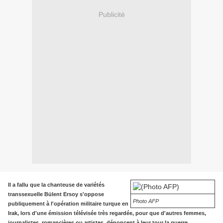
Publicité
Il a fallu que la chanteuse de variétés
transsexuelle Bülent Ersoy s'oppose
Photo AFP
publiquement à l'opération militaire turque en
Irak, lors d'une émission télévisée très regardée, pour que d'autres femmes,
journalistes, romancières ou artistes, dénoncent à leur tour la guerre.