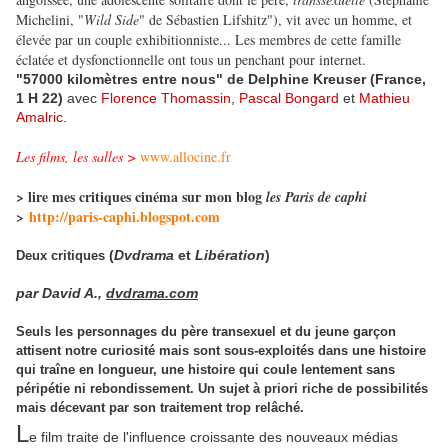
Michelini, "
Wild Side
" de Sébastien Lifshitz"), vit avec un homme, et
élevée par un couple exhibitionniste... Les membres de cette famille
éclatée et dysfonctionnelle ont tous un penchant pour internet.
"57000 kilomètres entre nous" de Delphine Kreuser (France,
1 H 22)
avec
Florence Thomassin
,
Pascal Bongard
et
Mathieu
Amalric
.
Les films, les salles >
www.allocine.fr
> lire mes critiques cinéma sur mon blog
les Paris de caphi
>
http://paris-caphi.blogspot.com
(
Dvdrama
et
Libération
)
Deux critiques
par David A.,
dvdrama.com
Seuls les personnages du père transexuel et du jeune garçon
attisent notre curiosité mais sont sous-exploités dans une histoire
qui traîne en longueur, une histoire qui coule lentement sans
péripétie ni rebondissement. Un sujet à priori riche de possibilités
mais décevant par son traitement trop relâché.
L
e film traite de l'influence croissante des nouveaux médias