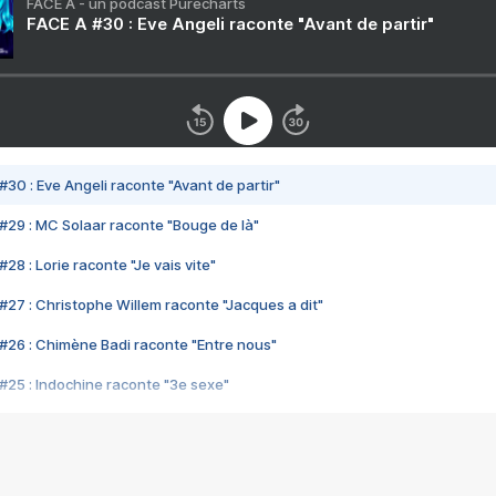
FACE A - un podcast Purecharts
FACE A #30 : Eve Angeli raconte "Avant de partir"
#30 : Eve Angeli raconte "Avant de partir"
#29 : MC Solaar raconte "Bouge de là"
28 : Lorie raconte "Je vais vite"
#27 : Christophe Willem raconte "Jacques a dit"
#26 : Chimène Badi raconte "Entre nous"
#25 : Indochine raconte "3e sexe"
#24 : Zaho raconte "C'est chelou"
#23 : Patrick Bruel raconte "Au café des délices"