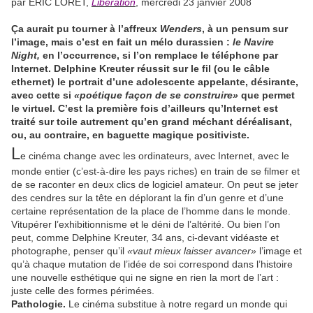
par ÉRIC LORET,
Liberation
, mercredi 23 janvier 2008
Ça aurait pu tourner à l’affreux
Wenders
, à un pensum sur
l’image, mais c’est en fait un mélo durassien :
le Navire
Night,
en l’occurrence, si l’on remplace le téléphone par
Internet. Delphine Kreuter réussit sur le fil (ou le câble
ethernet) le portrait d’une adolescente appelante, désirante,
avec cette si
«poétique façon de se construire»
que permet
le virtuel. C’est la première fois d’ailleurs qu’Internet est
traité sur toile autrement qu’en grand méchant déréalisant,
ou, au contraire, en baguette magique positiviste.
L
e cinéma change avec les ordinateurs, avec Internet, avec le
monde entier (c’est-à-dire les pays riches) en train de se filmer et
de se raconter en deux clics de logiciel amateur. On peut se jeter
des cendres sur la tête en déplorant la fin d’un genre et d’une
certaine représentation de la place de l’homme dans le monde.
Vitupérer l’exhibitionnisme et le déni de l’altérité. Ou bien l’on
peut, comme Delphine Kreuter, 34 ans, ci-devant vidéaste et
photographe, penser qu’il
«vaut mieux laisser avancer»
l’image et
qu’à chaque mutation de l’idée de soi correspond dans l’histoire
une nouvelle esthétique qui ne signe en rien la mort de l’art :
juste celle des formes périmées.
Pathologie.
Le cinéma substitue à notre regard un monde qui