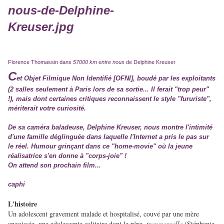
Florence Thomassin dans
57000 km entre nous
de Delphine Kreuser
C
et Objet Filmique Non Identifié [OFNI], boudé par les exploitants
(2 salles seulement à Paris lors de sa sortie... Il ferait "trop peur"
!), mais dont certaines critiques reconnaissent le style "fururiste",
mériterait votre curiosité.
De sa caméra baladeuse, Delphine Kreuser, nous montre l'intimité
d'une famille déglinguée dans laquelle l'Internet a pris le pas sur
le réel. Humour grinçant dans ce "home-movie" où la jeune
réalisatrice s'en donne à "corps-joie" !
On attend son prochain film...
caphi
L'histoire
Un adolescent gravement malade et hospitalisé, couvé par une mère
angoissée, une adolescente solitaire dont le père,
transsexuelle
(Stéphanie