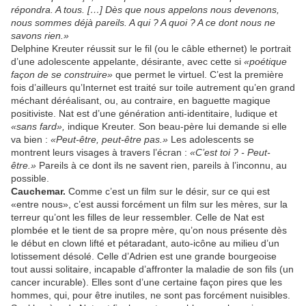
répondra. A tous. […] Dès que nous appelons nous devenons,
nous sommes déjà pareils. A qui ? A quoi ? A ce dont nous ne
savons rien.»
Delphine Kreuter réussit sur le fil (ou le câble ethernet) le portrait
d’une adolescente appelante, désirante, avec cette si
«poétique
façon de se construire»
que permet le virtuel. C’est la première
fois d’ailleurs qu’Internet est traité sur toile autrement qu’en grand
méchant déréalisant, ou, au contraire, en baguette magique
positiviste. Nat est d’une génération anti-identitaire, ludique et
«sans fard»,
indique Kreuter. Son beau-père lui demande si elle
va bien :
«Peut-être, peut-être pas.»
Les adolescents se
montrent leurs visages à travers l’écran :
«C’est toi ? - Peut-
être.»
Pareils à ce dont ils ne savent rien, pareils à l’inconnu, au
possible.
Cauchemar.
Comme c’est un film sur le désir, sur ce qui est
«entre nous», c’est aussi forcément un film sur les mères, sur la
terreur qu’ont les filles de leur ressembler. Celle de Nat est
plombée et le tient de sa propre mère, qu’on nous présente dès
le début en clown lifté et pétaradant, auto-icône au milieu d’un
lotissement désolé. Celle d’Adrien est une grande bourgeoise
tout aussi solitaire, incapable d’affronter la maladie de son fils (un
cancer incurable). Elles sont d’une certaine façon pires que les
hommes, qui, pour être inutiles, ne sont pas forcément nuisibles.