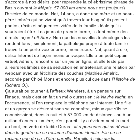
s’accorde à nos désirs, pour reprendre la célébrissime phrase de
Bazin ouvrant
le Mépris. 57 000 km entre nous
est (toujours)
l’histoire de ce monde. Nat, 14 ans, a donc une mère et un beau-
père timbrés qui ne vivent qu’à travers leur blog où ils postent
photos, récits et séquences vidéo de la famille idéale qu’ils
voudraient être. Les jours de grande forme, ils font même des
directs façon
Loft Story.
Non que les nouvelles technologies les
rendent fous ; simplement, la pathologie propre à toute famille
trouve là un porte-voix énorme, monstrueux. Nat, quant à elle,
utilise Internet de façon moins univoque. Elle a un petit copain
virtuel, Adrien, rencontré sur un jeu en ligne, et elle teste par
ailleurs les limites de sa séduction en entretenant une relation par
webcam avec un fétichiste des couches (Mathieu Amalric,
secondé par Chloé Mons et encore plus cul que dans
l’Histoire de
Richard O.
).
Ça aurait pu tourner à l’affreux Wenders, à un pensum sur
l’image, mais c’est en fait un mélo durassien :
le Navire Night,
en
l’occurrence, si l’on remplace le téléphone par Internet. Une fille
et un garçon se désirent sans se connaître, mieux que s’ils se
connaissaient, dans la nuit et à 57 000 km de distance - ou à un
million d’années-lumière, c’est pareil. Il y a évidemment la mort
au bout, en vertu de ladite Duras :
«La personne qui se dévoile
dans le
g
ouffre ne se réclame d’aucune identité. Elle ne se
réclame que de ça, d’être pareille. Pareille à celui qui lui