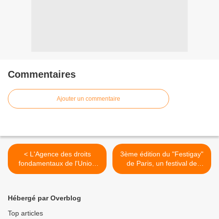
Commentaires
Ajouter un commentaire
< L'Agence des droits
3ème édition du "Festigay"
fondamentaux de l'Union
de Paris, un festival de
européenne appelle à
théâtre "différent" (du 15 au
mieux lutter contre les
26 avril 2009) >
discriminations envers les
Hébergé par Overblog
LGBT
Top articles