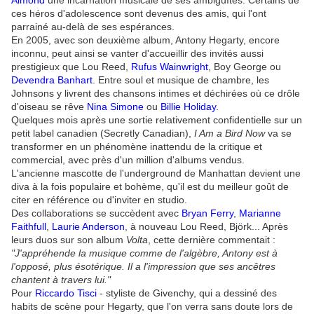
Almond
une incarnation musicale de ses ambiguïtés. Certains de
ces héros d'adolescence sont devenus des amis, qui l'ont
parrainé au-delà de ses espérances.
En 2005, avec son deuxième album, Antony Hegarty, encore
inconnu, peut ainsi se vanter d'accueillir des invités aussi
prestigieux que Lou Reed,
Rufus Wainwright
, Boy George ou
Devendra Banhart
. Entre soul et musique de chambre, les
Johnsons y livrent des chansons intimes et déchirées où ce drôle
d'oiseau se rêve
Nina Simone
ou
Billie Holiday
.
Quelques mois après une sortie relativement confidentielle sur un
petit label canadien (Secretly Canadian),
I Am a Bird Now
va se
transformer en un phénomène inattendu de la critique et
commercial, avec près d'un million d'albums vendus.
L'ancienne mascotte de l'underground de Manhattan devient une
diva à la fois populaire et bohème, qu'il est du meilleur goût de
citer en référence ou d'inviter en studio.
Des collaborations se succèdent avec
Bryan Ferry
,
Marianne
Faithfull
,
Laurie Anderson
, à nouveau Lou Reed, Björk... Après
leurs duos sur son album
Volta
, cette dernière commentait :
"J'appréhende la musique comme de l'algèbre, Antony est à
l'opposé, plus ésotérique. Il a l'impression que ses ancêtres
chantent à travers lui."
Pour
Riccardo Tisci
- styliste de Givenchy, qui a dessiné des
habits de scène pour Hegarty, que l'on verra sans doute lors de