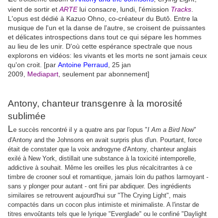
vient de sortir et
ARTE
lui consacre, lundi, l'émission
Tracks
.
L'opus est dédié à Kazuo Ohno, co-créateur du Butô. Entre la
musique de l'un et la danse de l'autre, se croisent de puissantes
et délicates introspections dans tout ce qui sépare les hommes
au lieu de les unir. D'où cette espérance spectrale que nous
explorons en vidéos: les vivants et les morts ne sont jamais ceux
qu'on croit. [p
ar
Antoine Perraud
,
25 jan
2009,
Mediapart
, seulement par abonnement]
Antony, chanteur transgenre à la morosité
sublimée
L
e succès rencontré il y a quatre ans par l'opus "
I Am a Bird Now
"
d'
Antony and the Johnsons
en avait surpris plus d'un.
Pourtant, force
était de constater que la voix androgyne d'Antony, chanteur anglais
exilé à New York, distillait une substance à la toxicité intemporelle,
addictive à souhait. Même les oreilles les plus récalcitrantes à ce
timbre de crooner
soul
et romantique, jamais loin du pathos larmoyant -
sans y plonger pour autant - ont fini par abdiquer.
Des ingrédients
similaires se retrouvent aujourd'hui sur "
The Crying Light
", mais
compactés dans un cocon plus intimiste et minimaliste. A l'instar de
titres envoûtants tels que le lyrique "Everglade" ou le confiné "Daylight