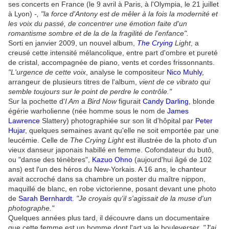
ses concerts en France (le 9 avril à Paris, à l'Olympia, le 21 juillet
à Lyon)
-, "la force d'Antony est de mêler à la fois la modernité et
les voix du passé, de concentrer une émotion faite d'un
romantisme sombre et de la de la fragilité de l'enfance".
Sorti en janvier 2009, un nouvel album,
The Crying
Light
, a
creusé cette intensité mélancolique, entre part d'ombre et pureté
de cristal, accompagnée de piano, vents et cordes frissonnants.
"L'urgence de cette voix
, analyse le compositeur
Nico Muhly
,
arrangeur de plusieurs titres de l'album,
vient de ce vibrato qui
semble toujours sur le point de perdre le contrôle."
Sur la pochette d'
I Am a Bird Now
figurait
Candy Darling
, blonde
égérie warholienne (née homme sous le nom de
James
Lawrence
Slattery) photographiée sur son lit d'hôpital par
Peter
Hujar
, quelques semaines avant qu'elle ne soit emportée par une
leucémie. Celle de
The Crying Light
est illustrée de la photo d'un
vieux danseur japonais habillé en femme. Cofondateur du butô,
ou "danse des ténèbres",
Kazuo Ohno
(aujourd'hui âgé de 102
ans) est l'un des héros du New-Yorkais. A 16 ans, le chanteur
avait accroché dans sa chambre un poster du maître nippon,
maquillé de blanc, en robe victorienne, posant devant une photo
de
Sarah Bernhardt
.
"Je croyais qu'il s'agissait de la muse d'un
photographe."
Quelques années plus tard, il découvre dans un documentaire
que cette femme est un homme dont l'art va le bouleverser.
"J'ai