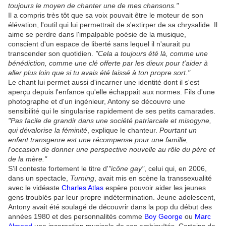
toujours le moyen de chanter une de mes chansons."
Il a compris très tôt que sa voix pouvait être le moteur de son
élévation, l'outil qui lui permettrait de s'extirper de sa chrysalide. Il
aime se perdre dans l'impalpable poésie de la musique,
conscient d'un espace de liberté sans lequel il n'aurait pu
transcender son quotidien.
"Cela a toujours été là, comme une
bénédiction, comme une clé offerte par les dieux pour t'aider à
aller plus loin que si tu avais été laissé à ton propre sort."
Le chant lui permet aussi d'incarner une identité dont il s'est
aperçu depuis l'enfance qu'elle échappait aux normes. Fils d'une
photographe et d'un ingénieur, Antony se découvre une
sensibilité qui le singularise rapidement de ses petits camarades.
"Pas facile de grandir dans une société patriarcale et misogyne,
qui dévalorise la féminité
, explique le chanteur.
Pourtant un
enfant transgenre est une récompense pour une famille,
l'occasion de donner une perspective nouvelle au rôle du père et
de la mère."
S'il conteste fortement le titre d'
"icône gay"
, celui qui, en 2006,
dans un spectacle,
Turning
, avait mis en scène la transsexualité
avec le vidéaste
Charles Atlas
espère pouvoir aider les jeunes
gens troublés par leur propre indétermination. Jeune adolescent,
Antony avait été soulagé de découvrir dans la pop du début des
années 1980 et des personnalités comme
Boy George
ou
Marc