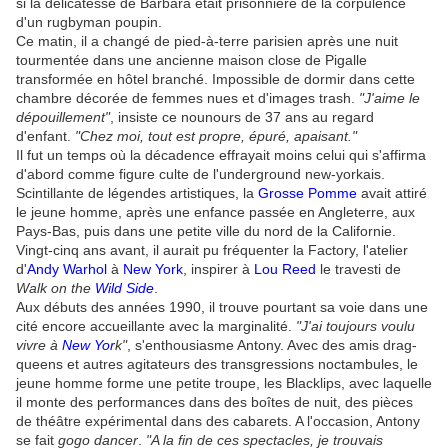
si la délicatesse de Barbara était prisonnière de la corpulence
d'un rugbyman poupin.
Ce matin, il a changé de pied-à-terre parisien après une nuit
tourmentée dans une ancienne maison close de Pigalle
transformée en hôtel branché. Impossible de dormir dans cette
chambre décorée de femmes nues et d'images trash.
"J'aime le
dépouillement"
, insiste ce nounours de 37 ans au regard
d'enfant.
"Chez moi, tout est propre, épuré, apaisant."
Il fut un temps où la décadence effrayait moins celui qui s'affirma
d'abord comme figure culte de l'underground new-yorkais.
Scintillante de légendes artistiques, la
Grosse Pomme
avait attiré
le jeune homme, après une enfance passée en Angleterre, aux
Pays-Bas, puis dans une petite ville du nord de la Californie.
Vingt-cinq ans avant, il aurait pu fréquenter la Factory, l'atelier
d'
Andy Warhol
à
New York
, inspirer à
Lou Reed
le travesti de
Walk on the
Wild Side
.
Aux débuts des années 1990, il trouve pourtant sa voie dans une
cité encore accueillante avec la marginalité.
"J'ai toujours voulu
vivre à
New Yor
k"
, s'enthousiasme Antony. Avec des amis drag-
queens et autres agitateurs des transgressions noctambules, le
jeune homme forme une petite troupe, les Blacklips, avec laquelle
il monte des performances dans des boîtes de nuit, des pièces
de théâtre expérimental dans des cabarets. A l'occasion, Antony
se fait
gogo dancer
.
"A la fin de ces spectacles, je trouvais