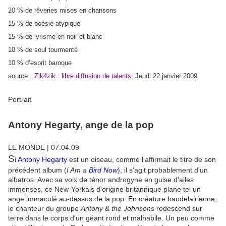
20 % de rêveries mises en chansons
15 % de poésie atypique
15 % de lyrisme en noir et blanc
10 %
de soul tourmenté
10 % d’esprit baroque
source :
Zik4zik : libre diffusion de talents
,
Jeudi 22 janvier 2009
Portrait
Antony Hegarty, ange de la pop
LE MONDE | 07.04.09
S
i
Antony Hegarty
est un oiseau, comme l'affirmait le titre de son
précédent album (
I Am a
Bird Now
), il s'agit probablement d'un
albatros. Avec sa voix de ténor androgyne en guise d'ailes
immenses, ce New-Yorkais d'origine britannique plane tel un
ange immaculé au-dessus de la pop. En créature baudelairienne,
le chanteur du groupe
Antony & the Johnsons
redescend sur
terre dans le corps d'un géant rond et malhabile. Un peu comme