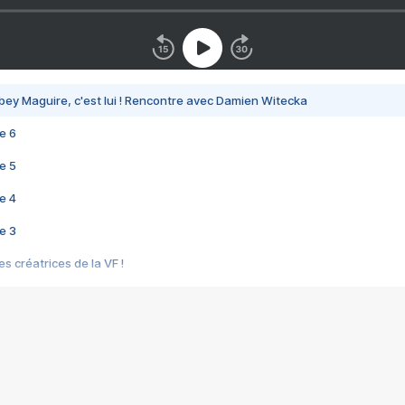
bey Maguire, c'est lui ! Rencontre avec Damien Witecka
e 6
e 5
e 4
e 3
s créatrices de la VF !
e 2
e 1
e Mektoub My Love arrive enfin ! Rencontre avec Shaïn Boumedine et Sal
i : après Toni en famille