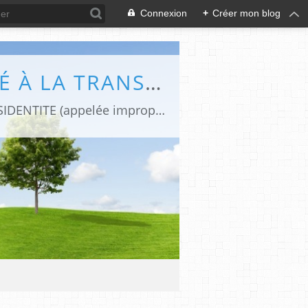
Connexion
+
Créer mon blog
DIFFÉRENCES (LE BLOG DE CAPHI CONSACRÉ À LA TRANSIDENTITE ET L'INTERSEXUATION)
Revues de presse et de blogs par une journaliste transgenre qui traite de la TRANSIDENTITE (appelée improprement "transsexualité").Le blog "Différences" est devenu aujourd'hui une REFERENCE FRANCOPHONE sur la TRANSIDENTITE