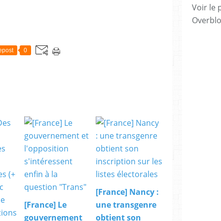
Voir le 
Overbl
epost
0
[France] Nancy :
[France] Le
une transgenre
gouvernement
obtient son