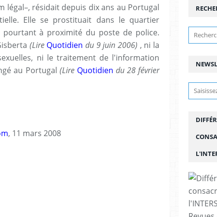
 légal–, résidait depuis dix ans au Portugal
RECHE
ielle. Elle se prostituait dans le quartier
pourtant à proximité du poste de police.
Gisberta
(Lire
Quotidien
du 9 juin 2006)
, ni la
exuelles, ni le traitement de l'information
NEWSL
angé au Portugal
(Lire
Quotidien
du 28 février
DIFFÉR
om
, 11 mars
2008
CONSA
L'INT
Revues 