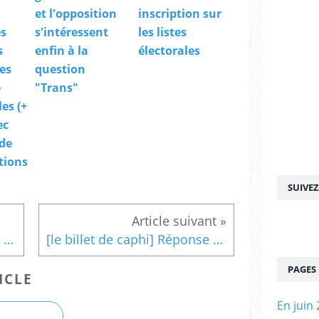
et l'opposition
inscription sur
es
s'intéressent
les listes
s
enfin à la
électorales
es
question
e
"Trans"
es (+
ec
 de
tions
SUIVE
[le billet de caphi] Etude de la Halde sur l’homophobie dans l’entreprise. Et sur la transphobie ?
[le billet de caphi] Réponse à Jean-Luc Romero
PAGES
ICLE
En juin 