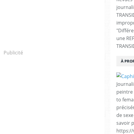
journali
TRANSI
impropr
"Différ
une RE
TRANSI
Publicité
À PRO
Journal
peintre 
to fema
précisé
de sexe
savoir p
https:/