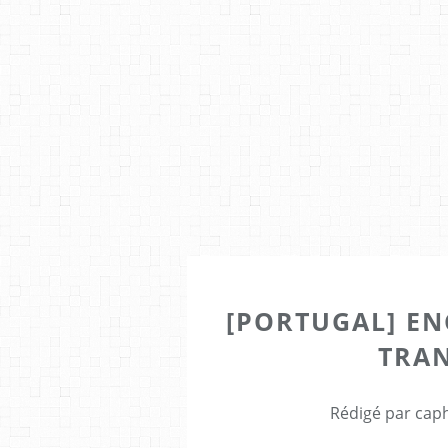
[PORTUGAL] E
TRA
Rédigé par caph