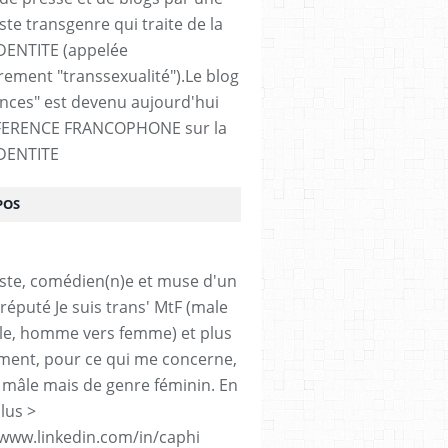
ste transgenre qui traite de la
DENTITE (appelée
ement "transsexualité").Le blog
ences" est devenu aujourd'hui
FERENCE FRANCOPHONE sur la
DENTITE
POS
iste, comédien(n)e et muse d'un
réputé Je suis trans' MtF (male
le, homme vers femme) et plus
ment, pour ce qui me concerne,
 mâle mais de genre féminin. En
lus >
/www.linkedin.com/in/caphi