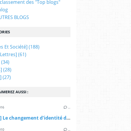
 classement des "Top blogs"
blog
AUTRES BLOGS
ORIES
s Et Société]
(188)
 Lettres]
(61)
(34)
]
(28)
]
(27)
IMEREZ AUSSI :
016
…
[France] Le changement d'identité des personnes trans'
010
…