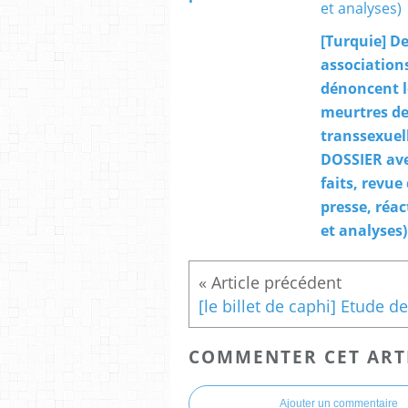
[Turquie] D
association
dénoncent l
meurtres d
transsexuell
DOSSIER av
faits, revue
presse, réac
et analyses)
COMMENTER CET ART
Ajouter un commentaire