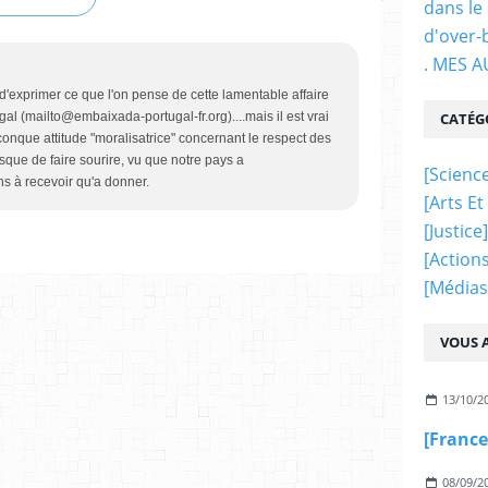
dans le
d'over-
. MES 
'exprimer ce que l'on pense de cette lamentable affaire
CATÉG
l (mailto@embaixada-portugal-fr.org)....mais il est vrai
nque attitude "moralisatrice" concernant le respect des
sque de faire sourire, vu que notre pays a
[science
 à recevoir qu'a donner.
[arts Et
[justice]
[actions
[médias
VOUS A
13/10/2
08/09/2