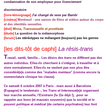
condamnation de son employeur pour
licenciement
discriminatoire
[livre-témoignage]
J'ai changé de sexe
par
Bambi
[cinéma]
Montreuil : une saison de films et vidéos autour du corps
et des identités sexuelles
[tévé]
Mirna,
Transsexuelle et prostituée
[étude]
La question de la métamorphose
[forum]
Les stéréotypes ne mélangent (toujours) pas les genres
[les dits-tôt de caphi]
La résis-trans
T
ravail, santé, famille... Les désirs des
trans
ne différent pas des
autres individus. Elles-ils cherchent à s'intégrer, à travailler et à
vivre normalement. Elles-ils ne veulent pas non plus être
considéré(e)s comme des "
malades mentaux
" (comme encore la
nomenclature
clinique les classe).
Ce samedi 6 octobre 2007 à Paris - mais aussi à Barcelone
(Espagne) le lendemain -, les
Trans et Intersexué(e)s
organisent
leur marche annuelle,
l'Existrans (
la 11e déjà !), pour se
rappeler aux bons (et mauvais souvenirs) que la société et le
pouvoir politique
et
médical
(de certains psychiatres) leur font