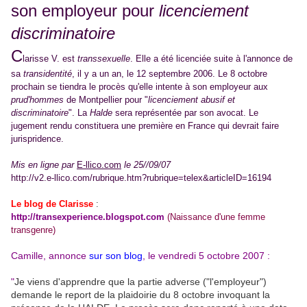
son employeur pour
licenciement
discriminatoire
C
larisse V. est
transsexuelle
. Elle a été licenciée suite à l'annonce de
sa
transidentité
, il y a un an, le 12 septembre 2006. Le 8 octobre
prochain se tiendra le procès qu'elle intente à son employeur aux
prud'hommes
de Montpellier pour "
licenciement abusif et
discriminatoire
". La
Halde
sera représentée par son avocat. Le
jugement rendu constituera une première en France qui devrait faire
jurispridence.
Mis en ligne par
E-llico.com
le 25//09/07
http://v2.e-llico.com/rubrique.htm?rubrique=telex&articleID=16194
Le blog de Clarisse
:
http://transexperience.blogspot.com
(
Naissance d'une femme
transgenre
)
Camille, annonce
sur son blog
, le vendredi 5 octobre 2007 :
"
Je viens d'apprendre que la partie adverse ("l'employeur")
demande le report de la plaidoirie du 8 octobre invoquant la