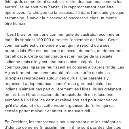
Sitôt qu'ils se montrent capables "d'être des hommes comme les
autres", ils ne sont plus Xanith. Un rapprochement peut être
opéré avec l'archétype de la bissexualité dans l'antiquité grecque
et romaine, à savoir la bissexualité successive chez un même
être humain.
- Les Hijras forment une communauté de castrats, reconnue en
Inde. Ils seraient 100 000 à travers l'ensemble de l'Inde. Cette
communauté est un monde à part qui ne répond qu'à ses
propres lois. Elle est une sorte de secte, de mafia, au demeurant
fort efficace. Cette communauté est en marge de la société
indienne mais elle y est néanmoins bien intégrée. Les
commuautés Hijras se réunissent en congrès à travers l'Inde. Les
Hijras forment une communauté très structurée de chelas
(disciples) regroupées autour des gurus. Une parenté s'y
organise. La dépendance financière au guru est totale. Les
indiens n'aiment pas particulièrement les Hijras. Ils les craignent,
en fait. Les Hijras suscitent de l'inquiétude. Si on refuse une
aumône à un Hijra, ce dernier relève son sari pour montrer ce
qu'il n'a plus. Et c'est cette vision organisée de l'effroi qui est
censée porter malheur et attirer le mauvais œil.
En Occident, les transsexuels nous montrent que les catégories
d'identité de genre (masculin, féminin) ne sont pas des identités