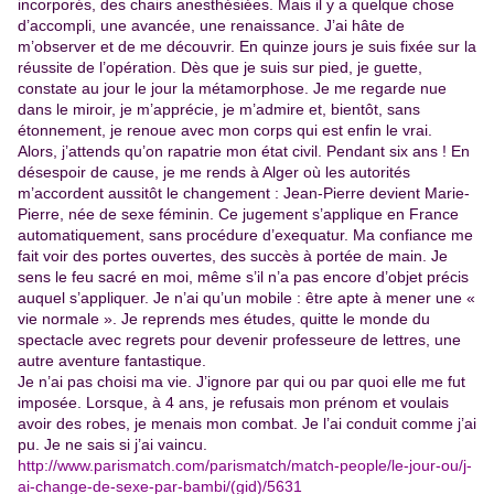
incorporés, des chairs anesthésiées. Mais il y a quelque chose
d’accompli, une avancée, une renaissance. J’ai hâte de
m’observer et de me découvrir. En quinze jours je suis fixée sur la
réussite de l’opération. Dès que je suis sur pied, je guette,
constate au jour le jour la métamorphose. Je me regarde nue
dans le miroir, je m’apprécie, je m’admire et, bientôt, sans
étonnement, je renoue avec mon corps qui est enfin le vrai.
Alors, j’attends qu’on rapatrie mon état civil. Pendant six ans ! En
désespoir de cause, je me rends à Alger où les autorités
m’accordent aussitôt le changement : Jean-Pierre devient Marie-
Pierre, née de sexe féminin. Ce jugement s’applique en France
automatiquement, sans procédure d’exequatur. Ma confiance me
fait voir des portes ouvertes, des succès à portée de main. Je
sens le feu sacré en moi, même s’il n’a pas encore d’objet précis
auquel s’appliquer. Je n’ai qu’un mobile : être apte à mener une «
vie normale ». Je reprends mes études, quitte le monde du
spectacle avec regrets pour devenir professeure de lettres, une
autre aventure fantastique.
Je n’ai pas choisi ma vie. J’ignore par qui ou par quoi elle me fut
imposée. Lorsque, à 4 ans, je refusais mon prénom et voulais
avoir des robes, je menais mon combat. Je l’ai conduit comme j’ai
pu. Je ne sais si j’ai vaincu.
http://www.parismatch.com/parismatch/match-people/le-jour-ou/j-
ai-change-de-sexe-par-bambi/(gid)/5631