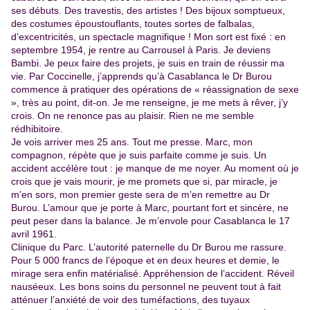
ses débuts. Des travestis, des artistes ! Des bijoux somptueux,
des costumes époustouflants, toutes sortes de falbalas,
d’excentricités, un spectacle magnifique ! Mon sort est fixé : en
septembre 1954, je rentre au Carrousel à Paris. Je deviens
Bambi. Je peux faire des projets, je suis en train de réussir ma
vie. Par Coccinelle, j’apprends qu’à Casablanca le Dr Burou
commence à pratiquer des opérations de « réassignation de sexe
», très au point, dit-on. Je me renseigne, je me mets à rêver, j’y
crois. On ne renonce pas au plaisir. Rien ne me semble
rédhibitoire.
Je vois arriver mes 25 ans. Tout me presse. Marc, mon
compagnon, répète que je suis parfaite comme je suis. Un
accident accélère tout : je manque de me noyer. Au moment où je
crois que je vais mourir, je me promets que si, par miracle, je
m’en sors, mon premier geste sera de m’en remettre au Dr
Burou. L’amour que je porte à Marc, pourtant fort et sincère, ne
peut peser dans la balance. Je m’envole pour Casablanca le 17
avril 1961.
Clinique du Parc. L’autorité paternelle du Dr Burou me rassure.
Pour 5 000 francs de l’époque et en deux heures et demie, le
mirage sera enfin matérialisé. Appréhension de l’accident. Réveil
nauséeux. Les bons soins du personnel ne peuvent tout à fait
atténuer l’anxiété de voir des tuméfactions, des tuyaux