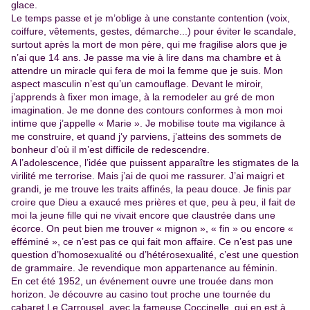
glace.
Le temps passe et je m’oblige à une constante contention (voix,
coiffure, vêtements, gestes, démarche...) pour éviter le scandale,
surtout après la mort de mon père, qui me fragilise alors que je
n’ai que 14 ans. Je passe ma vie à lire dans ma chambre et à
attendre un miracle qui fera de moi la femme que je suis. Mon
aspect masculin n’est qu’un camouflage. Devant le miroir,
j’apprends à fixer mon image, à la remodeler au gré de mon
imagination. Je me donne des contours conformes à mon moi
intime que j’appelle « Marie ». Je mobilise toute ma vigilance à
me construire, et quand j’y parviens, j’atteins des sommets de
bonheur d’où il m’est difficile de redescendre.
A l’adolescence, l’idée que puissent apparaître les stigmates de la
virilité me terrorise. Mais j’ai de quoi me rassurer. J’ai maigri et
grandi, je me trouve les traits affinés, la peau douce. Je finis par
croire que Dieu a exaucé mes prières et que, peu à peu, il fait de
moi la jeune fille qui ne vivait encore que claustrée dans une
écorce. On peut bien me trouver « mignon », « fin » ou encore «
efféminé », ce n’est pas ce qui fait mon affaire. Ce n’est pas une
question d’homosexualité ou d’hétérosexualité, c’est une question
de grammaire. Je revendique mon appartenance au féminin.
En cet été 1952, un événement ouvre une trouée dans mon
horizon. Je découvre au casino tout proche une tournée du
cabaret Le Carrousel, avec la fameuse Coccinelle, qui en est à