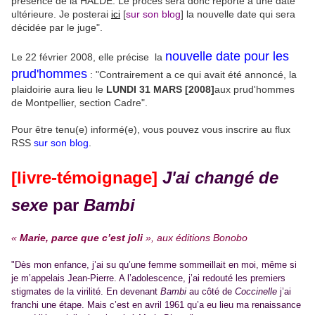
présence de la HALDE. Le procès sera donc reporté à une date
ultérieure. Je posterai
[
sur son blog
] la nouvelle date qui sera
ici
décidée par le juge".
nouvelle date pour les
Le 22 février 2008, elle précise la
prud'hommes
: "Contrairement a ce qui avait été annoncé, la
plaidoirie aura lieu le
LUNDI 31 MARS [2008]
aux prud'hommes
de Montpellier, section Cadre".
Pour être tenu(e) informé(e), vous pouvez vous inscrire au flux
RSS
sur son blog
.
[livre-témoignage]
J'ai changé de
sexe
par
Bambi
«
Marie, parce que c’est joli
», aux éditions Bonobo
"Dès mon enfance, j’ai su qu’une femme sommeillait en moi, même si
je m’appelais Jean-Pierre. A l’adolescence, j’ai redouté les premiers
stigmates de la virilité. En devenant
Bambi
au côté de
Coccinelle
j’ai
franchi une étape. Mais c’est en avril 1961 qu’a eu lieu ma renaissance