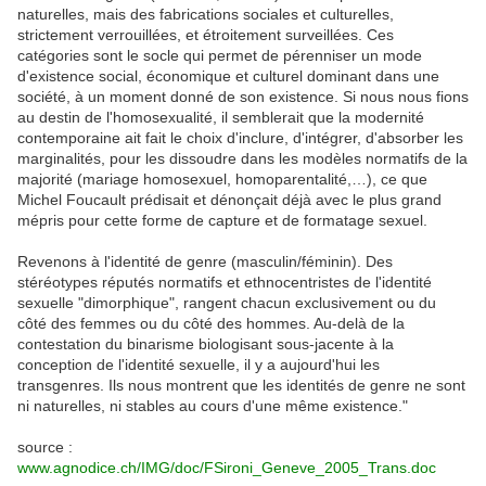
naturelles, mais des fabrications sociales et culturelles,
strictement verrouillées, et étroitement surveillées. Ces
catégories sont le socle qui permet de pérenniser un mode
d'existence social, économique et culturel dominant dans une
société, à un moment donné de son existence. Si nous nous fions
au destin de l'homosexualité, il semblerait que la modernité
contemporaine ait fait le choix d'inclure, d'intégrer, d'absorber les
marginalités, pour les dissoudre dans les modèles normatifs de la
majorité (mariage homosexuel, homoparentalité,…), ce que
Michel Foucault prédisait et dénonçait déjà avec le plus grand
mépris pour cette forme de capture et de formatage sexuel.
Revenons à l'identité de genre (masculin/féminin). Des
stéréotypes réputés normatifs et ethnocentristes de l'identité
sexuelle "dimorphique", rangent chacun exclusivement ou du
côté des femmes ou du côté des hommes. Au-delà de la
contestation du binarisme biologisant sous-jacente à la
conception de l'identité sexuelle, il y a aujourd'hui les
transgenres. Ils nous montrent que les identités de genre ne sont
ni naturelles, ni stables au cours d'une même existence."
source :
www.agnodice.ch/IMG/doc/FSironi_Geneve_2005_Trans.doc