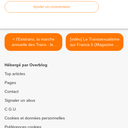
Ajouter un commentaire
< l'Existrans, la marche
[vidéo] Le Transsexualisme
annuelle des Trans - les
sur France 5 (Magazine de
revendications 2007
la santé, 5 octobre 2007) >
Hébergé par Overblog
Top articles
Pages
Contact
Signaler un abus
C.G.U.
Cookies et données personnelles
Préférences cookies