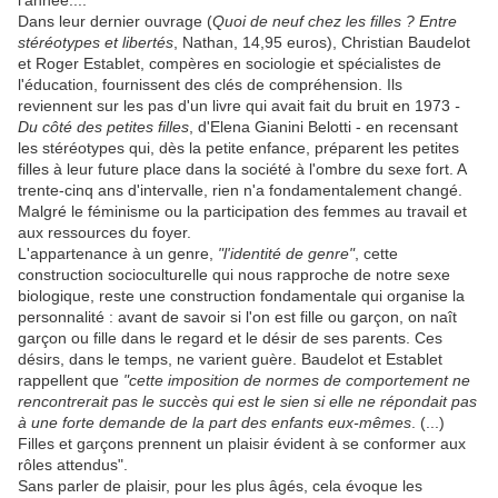
Dans leur dernier ouvrage (
Quoi de neuf chez les filles ? Entre
stéréotypes et libertés
, Nathan, 14,95 euros), Christian Baudelot
et Roger Establet, compères en sociologie et spécialistes de
l'éducation, fournissent des clés de compréhension. Ils
reviennent sur les pas d'un livre qui avait fait du bruit en 1973
-
Du côté des petites filles
, d'Elena Gianini Belotti - en recensant
les stéréotypes qui, dès la petite enfance, préparent les petites
filles à leur future place dans la société à l'ombre du sexe fort. A
trente-cinq ans d'intervalle, rien n'a fondamentalement changé.
Malgré le féminisme ou la participation des femmes au travail et
aux ressources du foyer.
L'appartenance à un genre,
"l'identité de genre"
, cette
construction socioculturelle qui nous rapproche de notre sexe
biologique, reste une construction fondamentale qui organise la
personnalité : avant de savoir si l'on est fille ou garçon, on naît
garçon ou fille dans le regard et le désir de ses parents. Ces
désirs, dans le temps, ne varient guère. Baudelot et Establet
rappellent que
"cette imposition de normes de comportement ne
rencontrerait pas le succès qui est le sien si elle ne répondait pas
à une forte demande de la part des enfants eux-mêmes
. (...)
Filles et garçons prennent un plaisir évident à se conformer aux
rôles attendus".
Sans parler de plaisir, pour les plus âgés, cela évoque les