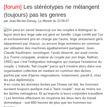
[forum]
Les stéréotypes ne mélangent
(toujours) pas les genres
par Jean-Michel Dumay,
Le Monde
du 23.09.07
n peut en savoir beaucoup sur les couples à distinguer la
façon dont leur linge sale est géré en famille. Linge confié par l'un
et exclusivement pris en charge par l'autre, linge strictement géré
séparément par chacun, ou encore linge entretenu en commun
par utilisation des machines égalitairement partagées. Jean-
Claude Kaufmann, sociologue, l'avait observé, qui avait conclu
(
La Trame conjugale, analyse du couple par son linge,
Nathan,
1992) que c'est l'intégration ménagère qui marque l'existence du
couple. L'individu
"fait couple"
parce qu'il s'insère alors dans une
organisation collective en mettant en commun des tâches -
parfois par voie d'âpres négociations, notamment, paraît-il, chez
les plus diplômé(e)s.
A en croire les données livrées par l'Insee cet été, les hommes
auraient toujours quelque mal à "faire couple", tout au moins sur
les tâches ménagères. Et qu'importe si leurs conjointes travaillent
! Les femmes effectuent en moyenne les deux tiers du travail
domestique - soit 680 heures de plus que les hommes sur
l'année....