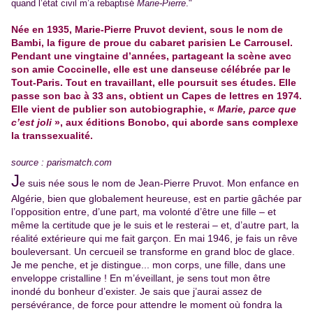
quand l’état civil m’a rebaptisé
Marie-Pierre
."
Née en 1935, Marie-Pierre Pruvot devient, sous le nom de
Bambi, la figure de proue du cabaret parisien Le Carrousel.
Pendant une vingtaine d’années, partageant la scène avec
son amie Coccinelle, elle est une danseuse célébrée par le
Tout-Paris. Tout en travaillant, elle poursuit ses études. Elle
passe son bac à 33 ans, obtient un Capes de lettres en 1974.
Elle vient de publier son autobiographie, «
Marie, parce que
c’est joli
», aux éditions Bonobo, qui aborde sans complexe
la transsexualité.
source : parismatch.com
J
e suis née sous le nom de Jean-Pierre Pruvot. Mon enfance en
Algérie, bien que globalement heureuse, est en partie gâchée par
l’opposition entre, d’une part, ma volonté d’être une fille – et
même la certitude que je le suis et le resterai – et, d’autre part, la
réalité extérieure qui me fait garçon. En mai 1946, je fais un rêve
bouleversant. Un cercueil se transforme en grand bloc de glace.
Je me penche, et je distingue... mon corps, une fille, dans une
enveloppe cristalline ! En m’éveillant, je sens tout mon être
inondé du bonheur d’exister. Je sais que j’aurai assez de
persévérance, de force pour attendre le moment où fondra la