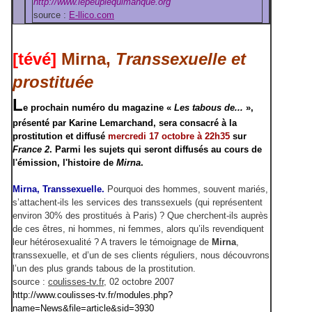
http://www.lepeuplequimanque.org
source :
E-llico.com
[tévé]
Mirna,
Transsexuelle et
prostituée
L
e prochain numéro du magazine
«
Les tabous de...
»
,
présenté par
Karine Lemarchand
, sera consacré à la
prostitution et diffusé
mercredi 17 octobre à 22h35
sur
France 2
. Parmi les sujets qui seront diffusés au cours de
l'émission, l'histoire de
Mirna
.
Mirna, Transsexuelle.
Pourquoi des hommes, souvent mariés,
s’attachent-ils les services des transsexuels (qui représentent
environ 30% des prostitués à Paris) ? Que cherchent-ils auprès
de ces êtres, ni hommes, ni femmes, alors qu’ils revendiquent
leur hétérosexualité ? A travers le témoignage de
Mirna
,
transsexuelle, et d’un de ses clients réguliers, nous découvrons
l’un des plus grands tabous de la prostitution.
source :
coulisses-tv.fr
, 02 octobre 2007
http://www.coulisses-tv.fr/modules.php?
name=News&file=article&sid=3930